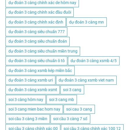
dự đoán 3 càng chính xác de hôm nay
dự đoán 3 càng chính xác đầu đuôi
dự đoán 3 càng chính xác định
dự đoán 3 càng mn
dự đoán 3 càng siêu chuẩn 777
dự đoán 3 càng siêu chuẩn đoán
dự đoán 3 càng siêu chuẩn miền trung
dự đoán 3 càng siêu chuẩn ô tô
dự đoán 3 càng xsmb 4/5
dự đoán 3 càng xsmb kép miền bắc
dự đoán 3 càng xsmb uri
dự đoán 3 càng xsmb viet nam
dự đoán 3 càng xsmb xsmt
soi 3 cang
soi 3 càng hôm nay
soi 3 cang mb
soi 3 cang mien bac hom nay
soi cau 3 cang
soi cầu 3 càng 3 miền
soi cầu 3 càng 7 số
soi cầu 3 càng chính xác 00
soi cầu 3 càng chính xác 100 12