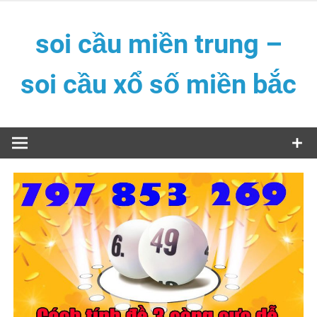
Skip
to
soi cầu miền trung –
content
soi cầu xổ số miền bắc
soi cầu miền trung – soi cầu xổ số miền bắc