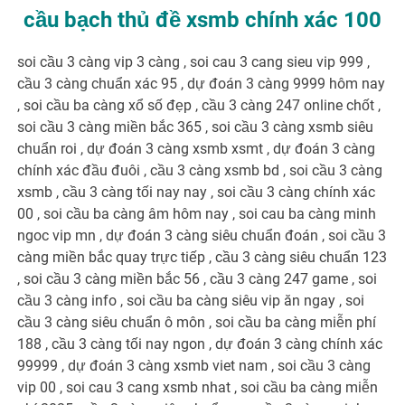
cầu bạch thủ đề xsmb chính xác 100
soi cầu 3 càng vip 3 càng , soi cau 3 cang sieu vip 999 ,
cầu 3 càng chuẩn xác 95 , dự đoán 3 càng 9999 hôm nay
, soi cầu ba càng xổ số đẹp , cầu 3 càng 247 online chốt ,
soi cầu 3 càng miền bắc 365 , soi cầu 3 càng xsmb siêu
chuẩn roi , dự đoán 3 càng xsmb xsmt , dự đoán 3 càng
chính xác đầu đuôi , cầu 3 càng xsmb bd , soi cầu 3 càng
xsmb , cầu 3 càng tối nay nay , soi cầu 3 càng chính xác
00 , soi cầu ba càng âm hôm nay , soi cau ba càng minh
ngoc vip mn , dự đoán 3 càng siêu chuẩn đoán , soi cầu 3
càng miền bắc quay trực tiếp , cầu 3 càng siêu chuẩn 123
, soi cầu 3 càng miền bắc 56 , cầu 3 càng 247 game , soi
cầu 3 càng info , soi cầu ba càng siêu vip ăn ngay , soi
cầu 3 càng siêu chuẩn ô môn , soi cầu ba càng miễn phí
188 , cầu 3 càng tối nay ngon , dự đoán 3 càng chính xác
99999 , dự đoán 3 càng xsmb viet nam , soi cầu 3 càng
vip 00 , soi cau 3 cang xsmb nhat , soi cầu ba càng miễn