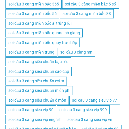
soi cầu 3 càng miền bắc 365
soi cầu 3 càng miền bắc 5 số
soi cầu 3 càng miền bắc 56
soi cầu 3 càng miền bắc 88
soi cầu 3 càng miền bắc ai trúng rồi
soi cầu 3 càng miền bắc quang hà giang
soi cầu 3 càng miền bắc quay trực tiếp
soi cầu 3 càng miền trung
soi cầu 3 càng mn
soi cầu 3 càng siêu chuẩn bạc liêu
soi cầu 3 càng siêu chuẩn cao cấp
soi cầu 3 càng siêu chuẩn extra
soi cầu 3 càng siêu chuẩn miễn phí
soi cầu 3 càng siêu chuẩn ô môn
soi cau 3 cang sieu vip 77
soi cau 3 cang sieu vip 90
soi cau 3 cang sieu vip 999
soi cau 3 cang sieu vip english
soi cau 3 cang sieu vip vn
soi cầu 3 càng sieu vip xổ số miền bắc
soi cầu 3 càng vip 00