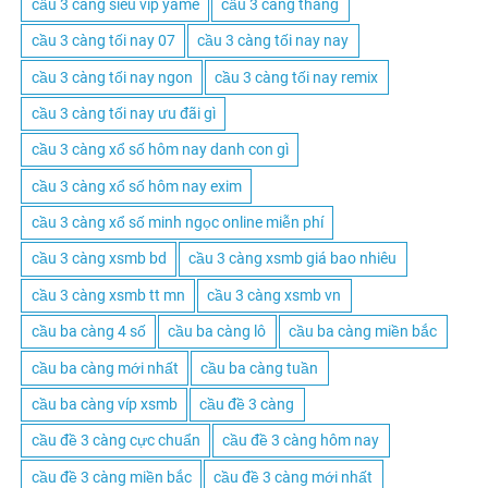
cầu 3 càng siêu vip yame
cầu 3 càng tháng
cầu 3 càng tối nay 07
cầu 3 càng tối nay nay
cầu 3 càng tối nay ngon
cầu 3 càng tối nay remix
cầu 3 càng tối nay ưu đãi gì
cầu 3 càng xổ số hôm nay danh con gì
cầu 3 càng xổ số hôm nay exim
cầu 3 càng xổ số minh ngọc online miễn phí
cầu 3 càng xsmb bd
cầu 3 càng xsmb giá bao nhiêu
cầu 3 càng xsmb tt mn
cầu 3 càng xsmb vn
cầu ba càng 4 số
cầu ba càng lô
cầu ba càng miền bắc
cầu ba càng mới nhất
cầu ba càng tuần
cầu ba càng víp xsmb
cầu đề 3 càng
cầu đề 3 càng cực chuẩn
cầu đề 3 càng hôm nay
cầu đề 3 càng miền bắc
cầu đề 3 càng mới nhất