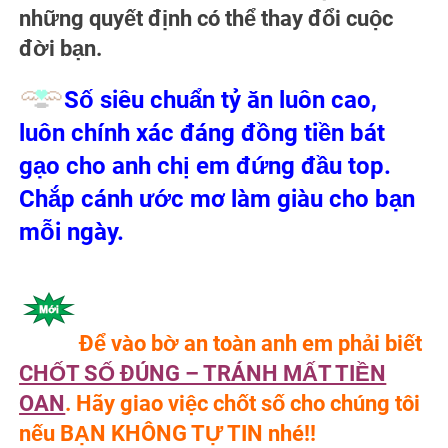
những quyết định có thể thay đổi cuộc
đời bạn.
Số siêu chuẩn tỷ ăn luôn cao,
luôn chính xác đáng đồng tiền bát
gạo cho anh chị em đứng đầu top.
Chắp cánh ước mơ làm giàu cho bạn
mỗi ngày.
Để vào bờ an toàn anh em phải biết
CHỐT SỐ ĐÚNG – TRÁNH MẤT TIỀN
OAN
. Hãy giao việc chốt số cho chúng tôi
nếu BẠN KHÔNG TỰ TIN nhé!!