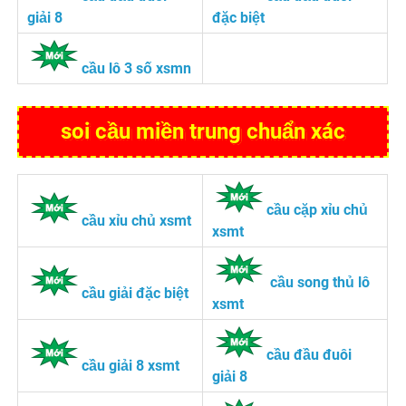
giải 8
đặc biệt
cầu lô 3 số xsmn
soi cầu miền trung chuẩn xác
cầu cặp xỉu chủ
cầu xỉu chủ xsmt
xsmt
cầu song thủ lô
cầu giải đặc biệt
xsmt
cầu đầu đuôi
cầu giải 8 xsmt
giải 8