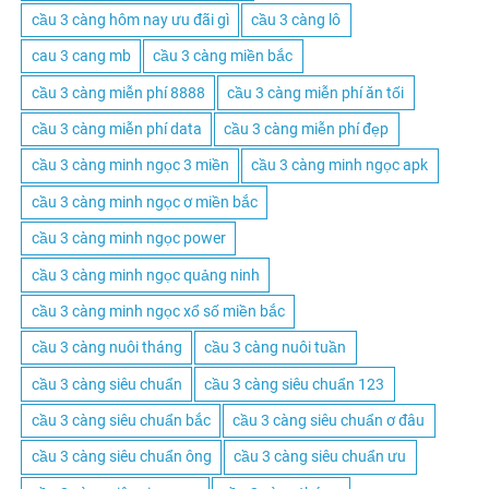
cầu 3 càng hôm nay ưu đãi gì
cầu 3 càng lô
cau 3 cang mb
cầu 3 càng miền bắc
cầu 3 càng miễn phí 8888
cầu 3 càng miễn phí ăn tối
cầu 3 càng miễn phí data
cầu 3 càng miễn phí đẹp
cầu 3 càng minh ngọc 3 miền
cầu 3 càng minh ngọc apk
cầu 3 càng minh ngọc ơ miền bắc
cầu 3 càng minh ngọc power
cầu 3 càng minh ngọc quảng ninh
cầu 3 càng minh ngọc xổ số miền bắc
cầu 3 càng nuôi tháng
cầu 3 càng nuôi tuần
cầu 3 càng siêu chuẩn
cầu 3 càng siêu chuẩn 123
cầu 3 càng siêu chuẩn bắc
cầu 3 càng siêu chuẩn ơ đâu
cầu 3 càng siêu chuẩn ông
cầu 3 càng siêu chuẩn ưu