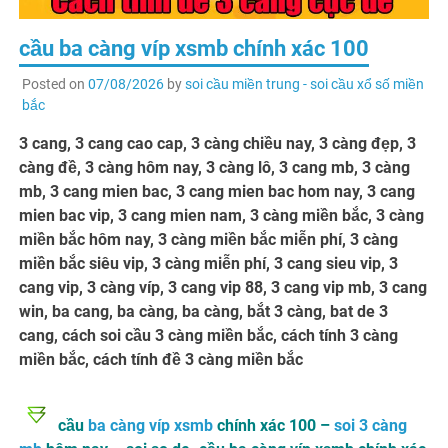
cầu ba càng víp xsmb chính xác 100
Posted on
07/08/2026
by
soi cầu miền trung - soi cầu xổ số miền
bắc
3 cang, 3 cang cao cap, 3 càng chiều nay, 3 càng đẹp, 3
càng đề, 3 càng hôm nay, 3 càng lô, 3 cang mb, 3 càng
mb, 3 cang mien bac, 3 cang mien bac hom nay, 3 cang
mien bac vip, 3 cang mien nam, 3 càng miền bắc, 3 càng
miền bắc hôm nay, 3 càng miền bắc miễn phí, 3 càng
miền bắc siêu vip, 3 càng miễn phí, 3 cang sieu vip, 3
cang vip, 3 càng víp, 3 cang vip 88, 3 cang vip mb, 3 cang
win, ba cang, ba càng, ba càng, bắt 3 càng, bat de 3
cang, cách soi cầu 3 càng miền bắc, cách tính 3 càng
miền bắc, cách tính đề 3 càng miền bắc
cầu
ba càng víp xsmb
chính xác 100 –
soi 3 càng