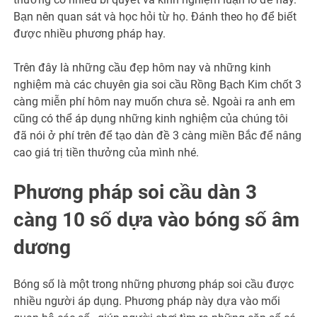
Bạn nên quan sát và học hỏi từ họ. Đánh theo họ để biết
được nhiều phương pháp hay.
Trên đây là những cầu đẹp hôm nay và những kinh
nghiệm mà các chuyên gia soi cầu Rồng Bạch Kim chốt 3
càng miễn phí hôm nay muốn chưa sẻ. Ngoài ra anh em
cũng có thể áp dụng những kinh nghiệm của chúng tôi
đã nói ở phí trên để tạo dàn đề 3 càng miền Bắc để nâng
cao giá trị tiền thưởng của mình nhé.
Phương pháp soi cầu dàn 3
càng 10 số dựa vào bóng số âm
dương
Bóng số là một trong những phương pháp soi cầu được
nhiều người áp dụng. Phương pháp này dựa vào mối