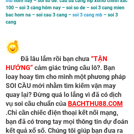
mb
hôm nay – soi so de. cầu ba càng víp xsmb chính xác
100 – soi 3 càng hôm nay – soi so de – soi 3 cang mien
bac hom na – soi cau 3 cang –
soi 3 cang mb
– soi 3
cang
Đã lâu lắm rồi bạn chưa
“TẬN
HƯỞNG”
cảm giác trúng cầu lô?. Bạn
loay hoay tìm cho mình một phương pháp
SOI CẦU mới nhằm tìm kiếm vận may
quay lại? Đừng quá lo lắng vì đã có dịch
vụ soi cầu chuẩn của
BACHTHU88.COM
.Chỉ cần chiếc điện thoại kết nối mạng,
bạn đã có trong tay mọi thông tin dự đoán
kết quả xổ số. Chúng tôi giúp bạn đưa ra