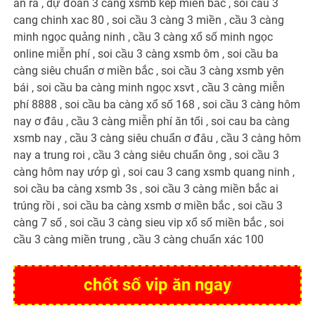
ăn ra , dự đoán 3 càng xsmb kép miền bắc , soi cau 3
cang chinh xac 80 , soi cầu 3 càng 3 miền , cầu 3 càng
minh ngọc quảng ninh , cầu 3 càng xổ số minh ngọc
online miễn phí , soi cầu 3 càng xsmb ôm , soi cầu ba
càng siêu chuẩn ơ miền bắc , soi cầu 3 càng xsmb yên
bái , soi cầu ba càng minh ngọc xsvt , cầu 3 càng miễn
phí 8888 , soi cầu ba càng xổ số 168 , soi cầu 3 càng hôm
nay ơ đâu , cầu 3 càng miễn phí ăn tối , soi cau ba càng
xsmb nay , cầu 3 càng siêu chuẩn ơ đâu , cầu 3 càng hôm
nay a trung roi , cầu 3 càng siêu chuẩn ông , soi cầu 3
càng hôm nay ướp gì , soi cau 3 cang xsmb quang ninh ,
soi cầu ba càng xsmb 3s , soi cầu 3 càng miền bắc ai
trúng rồi , soi cầu ba càng xsmb ơ miền bắc , soi cầu 3
càng 7 số , soi cầu 3 càng sieu vip xổ số miền bắc , soi
cầu 3 càng miền trung , cầu 3 càng chuẩn xác 100
chốt số vip ăn ngay