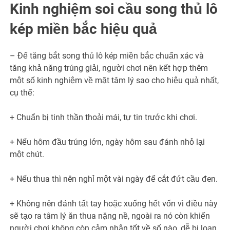
Kinh nghiệm soi cầu song thủ lô
kép miền bắc hiệu quả
– Để tăng bắt song thủ lô kép miền bắc chuẩn xác và
tăng khả năng trúng giải, người chơi nên kết hợp thêm
một số kinh nghiệm về mặt tâm lý sao cho hiệu quả nhất,
cụ thể:
+ Chuẩn bị tinh thần thoải mái, tự tin trước khi chơi.
+ Nếu hôm đầu trúng lớn, ngày hôm sau đánh nhỏ lại
một chút.
+ Nếu thua thì nên nghỉ một vài ngày để cắt đứt cầu đen.
+ Không nên đánh tất tay hoặc xuống hết vốn vì điều này
sẽ tạo ra tâm lý ăn thua nặng nề, ngoài ra nó còn khiến
người chơi không còn cảm nhận tốt về số nào, dễ bị loạn