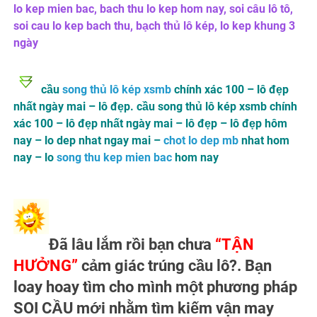
lo kep mien bac, bach thu lo kep hom nay, soi câu lô tô,
soi cau lo kep bach thu, bạch thủ lô kép, lo kep khung 3
ngày
cầu
song thủ lô kép xsmb
chính xác 100 – lô đẹp
nhất ngày mai – lô đẹp. cầu song thủ lô kép xsmb chính
xác 100 – lô đẹp nhất ngày mai – lô đẹp – lô đẹp hôm
nay – lo dep nhat ngay mai –
chot lo dep mb
nhat hom
nay – lo
song thu kep mien bac
hom nay
Đã lâu lắm rồi bạn chưa
“TẬN
HƯỞNG”
cảm giác trúng cầu lô?. Bạn
loay hoay tìm cho mình một phương pháp
SOI CẦU mới nhằm tìm kiếm vận may