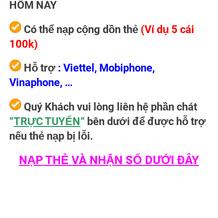
HÔM NAY
Có thể nạp cộng dồn thẻ
(Ví dụ 5 cái
100k)
Hỗ trợ
: Viettel, Mobiphone,
Vinaphone, …
Quý Khách vui lòng liên hệ phần chát
“
TRỰC TUYẾN
“
bên dưới để được hỗ trợ
nếu thẻ nạp bị lỗi.
NẠP THẺ VÀ NHẬN SỐ DƯỚI ĐÂY