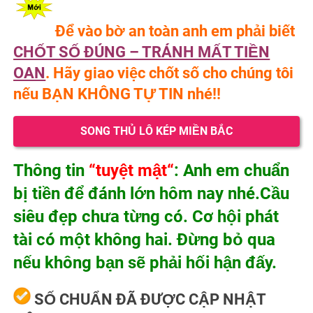
Để vào bờ an toàn anh em phải biết
CHỐT SỐ ĐÚNG – TRÁNH MẤT TIỀN
OAN
. Hãy giao việc chốt số cho chúng tôi
nếu BẠN KHÔNG TỰ TIN nhé!!
SONG THỦ LÔ KÉP MIỀN BẮC
Thông tin
“tuyệt mật“
: Anh em chuẩn
bị tiền để đánh lớn hôm nay nhé.
Cầu
siêu đẹp chưa từng có. Cơ hội phát
tài có một không hai. Đừng bỏ qua
nếu không bạn sẽ phải hối hận đấy.
SỐ CHUẨN ĐÃ ĐƯỢC CẬP NHẬT