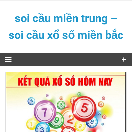
Skip
to
soi cầu miền trung –
content
soi cầu xổ số miền bắc
soi cầu miền trung – soi cầu xổ số miền bắc