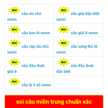
cầu xỉu chủ
cầu giải đặc biệt
xsmn
xsmn
cầu bao lô xsmn
cầu giải 8 xsmn
cầu cặp xỉu chủ
cầu song thủ lô
xsmn
xsmn
cầu đầu đuôi
cầu đầu đuôi
giải 8
đặc biệt
cầu lô 3 số xsmn
soi cầu miền trung chuẩn xác