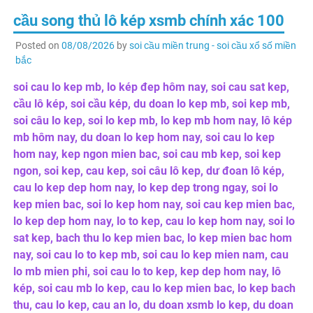
cầu song thủ lô kép xsmb chính xác 100
Posted on
08/08/2026
by
soi cầu miền trung - soi cầu xổ số miền
bắc
soi cau lo kep mb, lo kép đep hôm nay, soi cau sat kep,
cầu lô kép, soi cầu kép, du doan lo kep mb, soi kep mb,
soi câu lo kep, soi lo kep mb, lo kep mb hom nay, lô kép
mb hôm nay, du doan lo kep hom nay, soi cau lo kep
hom nay, kep ngon mien bac, soi cau mb kep, soi kep
ngon, soi kep, cau kep, soi câu lô kep, dư đoan lô kép,
cau lo kep dep hom nay, lo kep dep trong ngay, soi lo
kep mien bac, soi lo kep hom nay, soi cau kep mien bac,
lo kep dep hom nay, lo to kep, cau lo kep hom nay, soi lo
sat kep, bach thu lo kep mien bac, lo kep mien bac hom
nay, soi cau lo to kep mb, soi cau lo kep mien nam, cau
lo mb mien phi, soi cau lo to kep, kep dep hom nay, lô
kép, soi cau mb lo kep, cau lo kep mien bac, lo kep bach
thu, cau lo kep, cau an lo, du doan xsmb lo kep, du doan