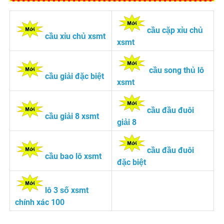
cầu cặp xỉu chủ
cầu xỉu chủ xsmt
xsmt
cầu song thủ lô
cầu giải đặc biệt
xsmt
cầu đầu đuôi
cầu giải 8 xsmt
giải 8
cầu đầu đuôi
cầu bao lô xsmt
đặc biệt
lô 3 số xsmt
chính xác 100