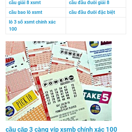
cầu giải 8 xsmt
cầu đầu đuôi giải 8
cầu bao lô xsmt
cầu đầu đuôi đặc biệt
lô 3 số xsmt chính xác
100
cầu cặp 3 càng víp xsmb chính xác 100