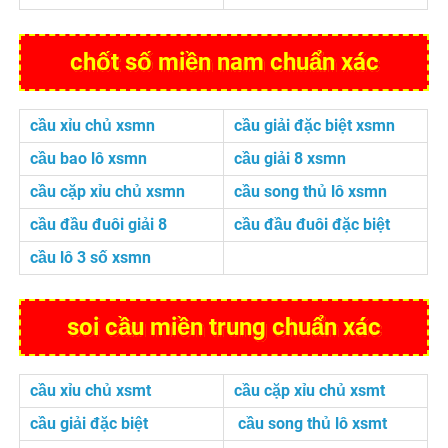
chốt số miền nam chuẩn xác
cầu xỉu chủ xsmn
cầu giải đặc biệt xsmn
cầu bao lô xsmn
cầu giải 8 xsmn
cầu cặp xỉu chủ xsmn
cầu song thủ lô xsmn
cầu đầu đuôi giải 8
cầu đầu đuôi đặc biệt
cầu lô 3 số xsmn
soi cầu miền trung chuẩn xác
cầu xỉu chủ xsmt
cầu cặp xỉu chủ xsmt
cầu giải đặc biệt
cầu song thủ lô xsmt