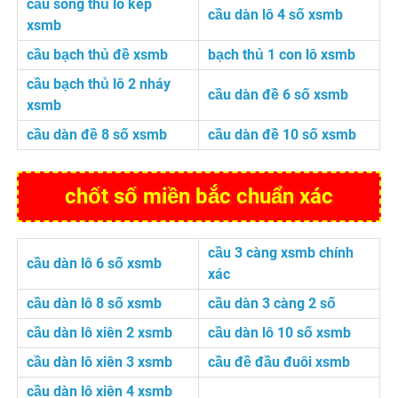
cầu song thủ lô kép
cầu dàn lô 4 số xsmb
xsmb
cầu bạch thủ đề xsmb
bạch thủ 1 con lô xsmb
cầu bạch thủ lô 2 nháy
cầu dàn đề 6 số xsmb
xsmb
cầu dàn đề 8 số xsmb
cầu dàn đề 10 số xsmb
chốt số miền bắc chuẩn xác
cầu 3 càng xsmb chính
cầu dàn lô 6 số xsmb
xác
cầu dàn lô 8 số xsmb
cầu dàn 3 càng 2 số
cầu dàn lô xiên 2 xsmb
cầu dàn lô 10 số xsmb
cầu dàn lô xiên 3 xsmb
cầu đề đầu đuôi xsmb
cầu dàn lô xiên 4 xsmb