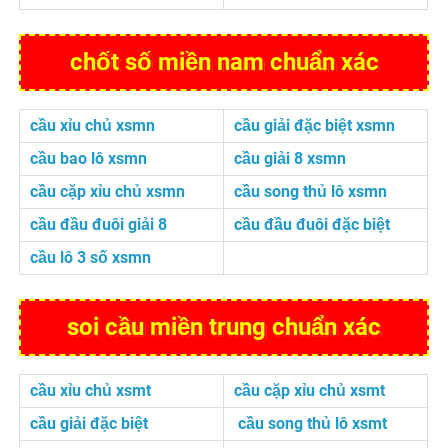
chốt số miền nam chuẩn xác
cầu xỉu chủ xsmn
cầu giải đặc biệt xsmn
cầu bao lô xsmn
cầu giải 8 xsmn
cầu cặp xỉu chủ xsmn
cầu song thủ lô xsmn
cầu đầu đuôi giải 8
cầu đầu đuôi đặc biệt
cầu lô 3 số xsmn
soi cầu miền trung chuẩn xác
cầu xỉu chủ xsmt
cầu cặp xỉu chủ xsmt
cầu giải đặc biệt
cầu song thủ lô xsmt