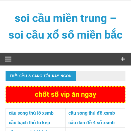
Skip
to
soi cầu miền trung –
content
soi cầu xổ số miền bắc
soi cầu miền trung – soi cầu xổ số miền bắc
THẺ:
CẦU 3 CÀNG TỐI NAY NGON
chốt số vip ăn ngay
cầu song thủ lô xsmb
cầu song thủ đề xsmb
cầu bạch thủ lô kép
cầu dàn đề 4 số xsmb