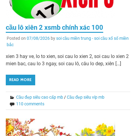
cầu lô xiên 2 xsmb chính xác 100
Posted on
07/08/2026
by
soi cầu miền trung - soi cầu xổ số miền
bắc
xien 3 hay ve, lo to xien, soi cau lo xien 2, soi cau lo xien 2
mien bac, cau lo 3 ngay, soi cau lô, câu lo dep, xiên […]
READ MORE
Cầu đẹp siêu cao cấp mb
/
Cầu đẹp siêu víp mb
110 comments