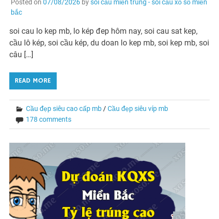
Posted on
07/08/2026
by
soi cầu miền trung - soi cầu xổ số miền
bắc
soi cau lo kep mb, lo kép đep hôm nay, soi cau sat kep,
cầu lô kép, soi cầu kép, du doan lo kep mb, soi kep mb, soi
câu […]
READ MORE
Cầu đẹp siêu cao cấp mb
/
Cầu đẹp siêu víp mb
178 comments