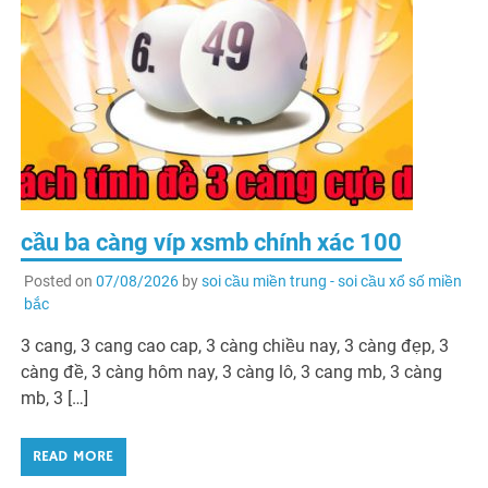
cầu ba càng víp xsmb chính xác 100
Posted on
07/08/2026
by
soi cầu miền trung - soi cầu xổ số miền
bắc
3 cang, 3 cang cao cap, 3 càng chiều nay, 3 càng đẹp, 3
càng đề, 3 càng hôm nay, 3 càng lô, 3 cang mb, 3 càng
mb, 3 […]
READ MORE