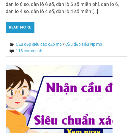
dan lo 6 so, dàn lô 6 số, dàn lô 6 số miền phí, dan lo 6,
dan lo 4 so, dàn lô 4 số, dàn lô 4 số miền […]
READ MORE
Cầu đẹp siêu cao cấp mb
/
Cầu đẹp siêu víp mb
118 comments