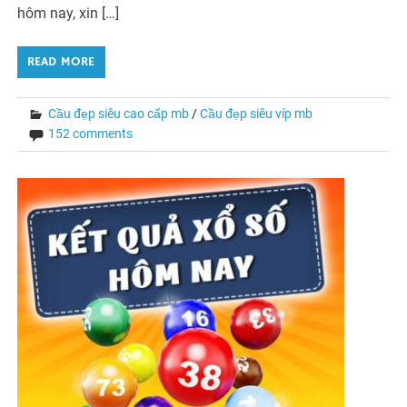
hôm nay, xin […]
READ MORE
Cầu đẹp siêu cao cấp mb
/
Cầu đẹp siêu víp mb
152 comments