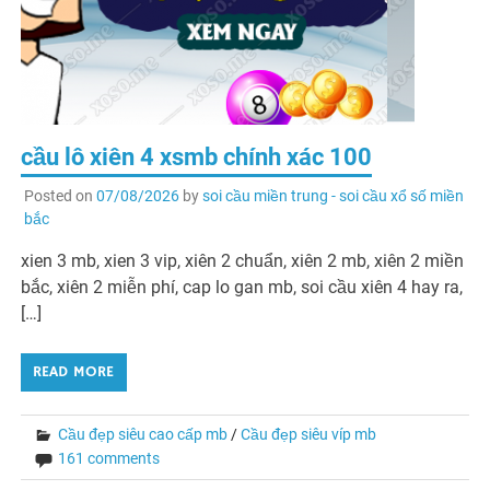
cầu lô xiên 4 xsmb chính xác 100
Posted on
07/08/2026
by
soi cầu miền trung - soi cầu xổ số miền
bắc
xien 3 mb, xien 3 vip, xiên 2 chuẩn, xiên 2 mb, xiên 2 miền
bắc, xiên 2 miễn phí, cap lo gan mb, soi cầu xiên 4 hay ra,
[…]
READ MORE
Cầu đẹp siêu cao cấp mb
/
Cầu đẹp siêu víp mb
161 comments