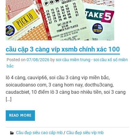
cầu cặp 3 càng víp xsmb chính xác 100
Posted on
07/08/2026
by
soi cầu miền trung - soi cầu xổ số miền
bắc
lô 4 càng, cauvip66, soi cầu 3 càng vip miền bắc,
soicaudoanso com, 3 cang hom nay, docthu3cang,
caudacbiet, 10 điểm lô 3 càng bao nhiêu tiền, soi 3 cang
[…]
READ MORE
Cầu đẹp siêu cao cấp mb
/
Cầu đẹp siêu víp mb