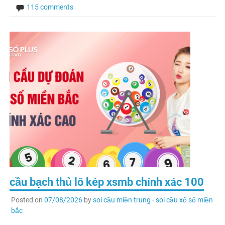
115 comments
cầu bạch thủ lô kép xsmb chính xác 100
Posted on
07/08/2026
by
soi cầu miền trung - soi cầu xổ số miền
bắc