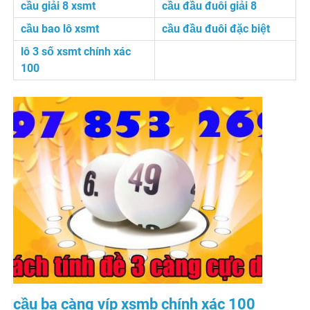
cầu giải 8 xsmt
cầu đầu đuôi giải 8
cầu bao lô xsmt
cầu đầu đuôi đặc biệt
lô 3 số xsmt chính xác
100
cầu ba càng víp xsmb chính xác 100