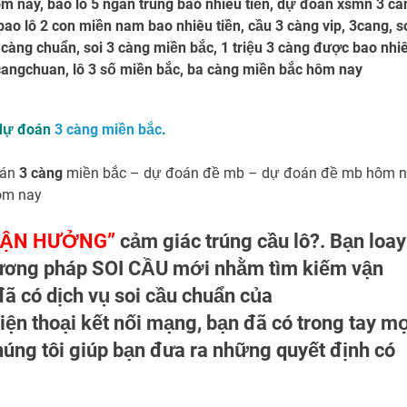
 nay, bao lô 5 ngàn trúng bao nhiêu tiền, dự đoán xsmn 3 cà
ao lô 2 con miền nam bao nhiêu tiền, cầu 3 càng vip, 3cang, s
càng chuẩn, soi 3 càng miền bắc, 1 triệu 3 càng được bao nhi
 3cangchuan, lô 3 số miền bắc, ba càng miền bắc hôm nay
 dự đoán
3 càng miền bắc
.
oán
3
càng
miền bắc – dự đoán đề mb – dự đoán đề mb hôm 
om nay
TẬN HƯỞNG”
cảm giác trúng cầu lô?. Bạn loay
hương pháp SOI CẦU mới nhằm tìm kiếm vận
đã có dịch vụ soi cầu chuẩn của
iện thoại kết nối mạng, bạn đã có trong tay mọ
húng tôi giúp bạn đưa ra những quyết định có