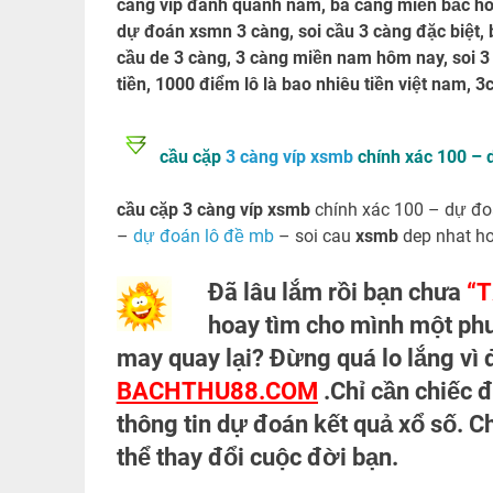
cang vip đánh quanh năm, ba càng miền bắc hôm
dự đoán xsmn 3 càng, soi cầu 3 càng đặc biệt, b
cầu de 3 càng, 3 càng miền nam hôm nay, soi 3 
tiền, 1000 điểm lô là bao nhiêu tiền việt nam,
cầu cặp
3 càng víp xsmb
chính xác 100 –
cầu
cặp
3
càng
víp
xsmb
chính xác 100 – dự đ
–
dự đoán lô đề mb
– soi cau
xsmb
dep nhat h
Đã lâu lắm rồi bạn chưa
“
hoay tìm cho mình một p
may quay lại? Đừng quá lo lắng vì 
BACHTHU88.COM
.Chỉ cần chiếc đ
thông tin dự đoán kết quả xổ số. C
thể thay đổi cuộc đời bạn.