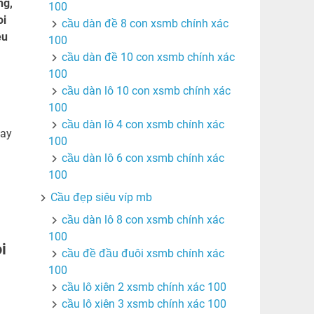
ng,
100
oi
cầu dàn đề 8 con xsmb chính xác
êu
100
cầu dàn đề 10 con xsmb chính xác
100
cầu dàn lô 10 con xsmb chính xác
100
cầu dàn lô 4 con xsmb chính xác
nay
100
cầu dàn lô 6 con xsmb chính xác
100
Cầu đẹp siêu víp mb
cầu dàn lô 8 con xsmb chính xác
100
i
cầu đề đầu đuôi xsmb chính xác
100
cầu lô xiên 2 xsmb chính xác 100
cầu lô xiên 3 xsmb chính xác 100