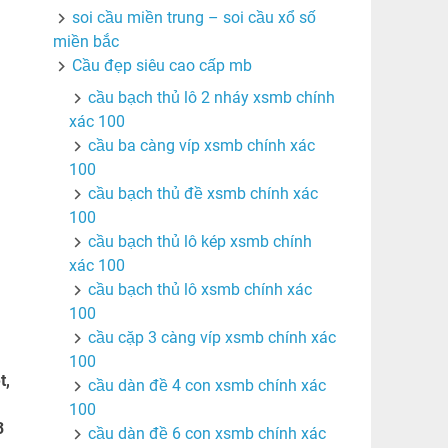
soi cầu miền trung – soi cầu xổ số
miền bắc
Cầu đẹp siêu cao cấp mb
cầu bạch thủ lô 2 nháy xsmb chính
xác 100
cầu ba càng víp xsmb chính xác
100
cầu bạch thủ đề xsmb chính xác
100
cầu bạch thủ lô kép xsmb chính
xác 100
cầu bạch thủ lô xsmb chính xác
100
cầu cặp 3 càng víp xsmb chính xác
100
t,
cầu dàn đề 4 con xsmb chính xác
,
100
3
cầu dàn đề 6 con xsmb chính xác