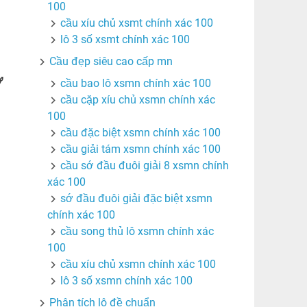
100
cầu xíu chủ xsmt chính xác 100
lô 3 số xsmt chính xác 100
Cầu đẹp siêu cao cấp mn
ợ
cầu bao lô xsmn chính xác 100
cầu cặp xíu chủ xsmn chính xác
100
cầu đặc biệt xsmn chính xác 100
cầu giải tám xsmn chính xác 100
cầu sớ đầu đuôi giải 8 xsmn chính
xác 100
sớ đầu đuôi giải đặc biệt xsmn
chính xác 100
cầu song thủ lô xsmn chính xác
100
cầu xíu chủ xsmn chính xác 100
lô 3 số xsmn chính xác 100
Phân tích lô đề chuẩn