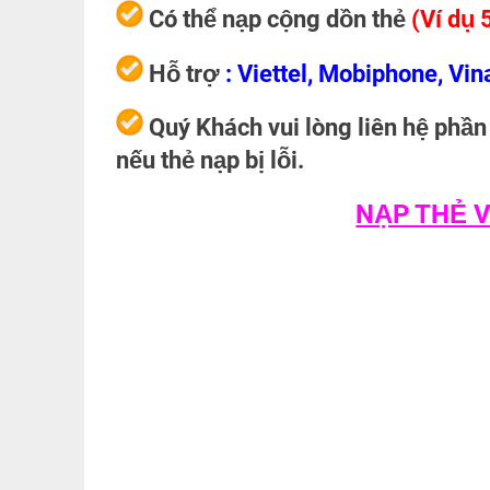
Có thể nạp cộng dồn thẻ
(Ví dụ 
Hỗ trợ
: Viettel, Mobiphone, Vi
Quý Khách vui lòng liên hệ phần
nếu thẻ nạp bị lỗi.
NẠP THẺ 