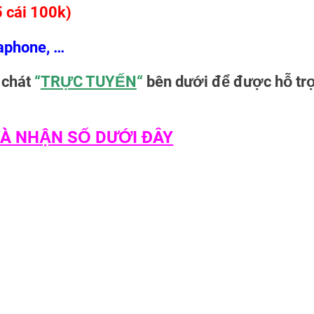
5 cái 100k)
naphone, …
 chát
“
TRỰC TUYẾN
“
bên dưới để được hỗ tr
VÀ NHẬN SỐ DƯỚI ĐÂY