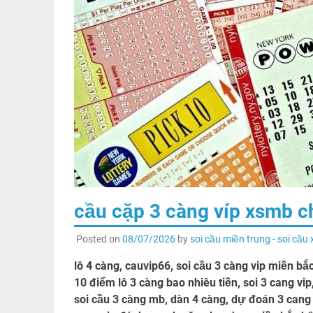
cầu cặp 3 càng víp xsmb c
Posted on
08/07/2026
by
soi cầu miền trung - soi cầu
lô 4 càng, cauvip66, soi cầu 3 càng vip miền b
10 điểm lô 3 càng bao nhiêu tiền, soi 3 cang vip
soi cầu 3 càng mb, dàn 4 càng, dự đoán 3 cang 