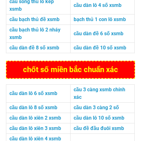
cầu song thủ lô kép
cầu dàn lô 4 số xsmb
xsmb
cầu bạch thủ đề xsmb
bạch thủ 1 con lô xsmb
cầu bạch thủ lô 2 nháy
cầu dàn đề 6 số xsmb
xsmb
cầu dàn đề 8 số xsmb
cầu dàn đề 10 số xsmb
chốt số miền bắc chuẩn xác
cầu 3 càng xsmb chính
cầu dàn lô 6 số xsmb
xác
cầu dàn lô 8 số xsmb
cầu dàn 3 càng 2 số
cầu dàn lô xiên 2 xsmb
cầu dàn lô 10 số xsmb
cầu dàn lô xiên 3 xsmb
cầu đề đầu đuôi xsmb
cầu dàn lô xiên 4 xsmb