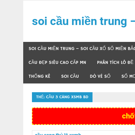
Skip
to
soi cầu miền trung 
content
soi cầu miền trung – soi cầu xổ số miền bắc
SOI CẦU MIỀN TRUNG – SOI CẦU XỔ SỐ MIỀN BẮ
CẦU ĐẸP SIÊU CAO CẤP MN
PHÂN TÍCH LÔ ĐỀ
THỐNG KÊ
SOI CẦU
DÒ VÉ SỐ
SỔ M
THẺ:
CẦU 3 CÀNG XSMB BD
chố