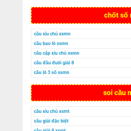
chốt số
cầu xỉu chủ xsmn
cầu bao lô xsmn
cầu cặp xỉu chủ xsmn
cầu đầu đuôi giải 8
cầu lô 3 số xsmn
soi cầu 
cầu xỉu chủ xsmt
cầu giải đặc biệt
cầu giải 8 xsmt