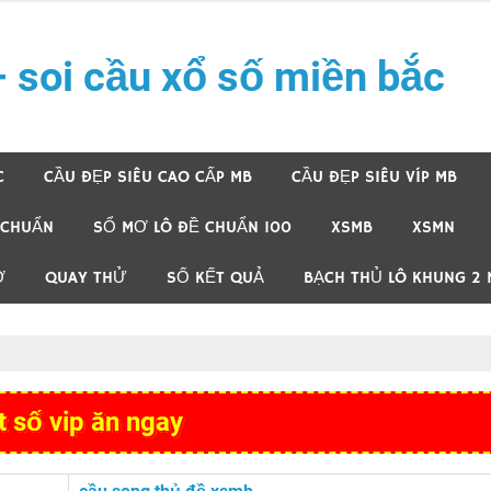
– soi cầu xổ số miền bắc
C
CẦU ĐẸP SIÊU CAO CẤP MB
CẦU ĐẸP SIÊU VÍP MB
 CHUẨN
SỔ MƠ LÔ ĐỀ CHUẨN 100
XSMB
XSMN
Ơ
QUAY THỬ
SỐ KẾT QUẢ
BẠCH THỦ LÔ KHUNG 2 
t số vip ăn ngay