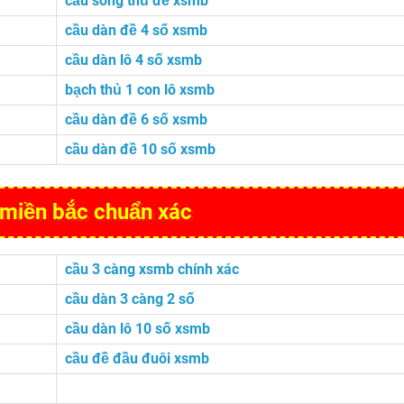
cầu song thủ đề xsmb
cầu dàn đề 4 số xsmb
cầu dàn lô 4 số xsmb
bạch thủ 1 con lô xsmb
cầu dàn đề 6 số xsmb
cầu dàn đề 10 số xsmb
 miền bắc chuẩn xác
cầu 3 càng xsmb chính xác
cầu dàn 3 càng 2 số
cầu dàn lô 10 số xsmb
cầu đề đầu đuôi xsmb