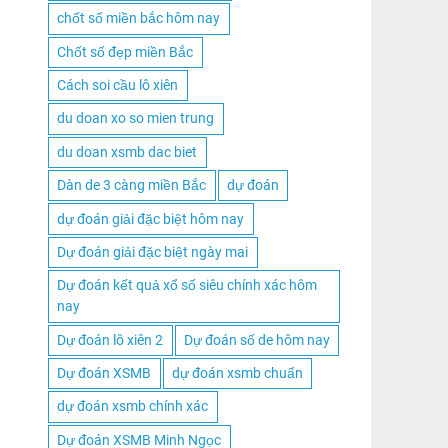
chốt số miền bắc hôm nay
Chốt số đẹp miền Bắc
Cách soi cầu lô xiên
du doan xo so mien trung
du doan xsmb dac biet
Dàn de 3 càng miền Bắc
dự đoán
dự đoán giải đặc biệt hôm nay
Dự đoán giải đặc biệt ngày mai
Dự đoán kết quả xổ số siêu chính xác hôm
nay
Dự đoán lô xiên 2
Dự đoán số de hôm nay
Dự đoán XSMB
dự đoán xsmb chuẩn
dự đoán xsmb chính xác
Dự đoán XSMB Minh Ngọc