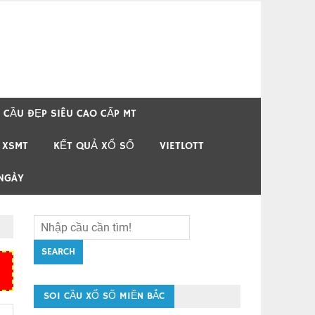
CẦU ĐẸP SIÊU CAO CẤP MT
XSMT
KẾT QUẢ XỔ SỐ
VIETLOTT
NGÀY
SEARCH
SOI CẦU XỔ SỐ MIỀN BẮC