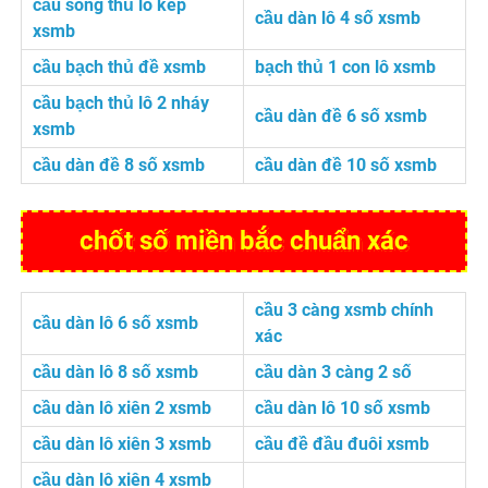
cầu song thủ lô kép
cầu dàn lô 4 số xsmb
xsmb
cầu bạch thủ đề xsmb
bạch thủ 1 con lô xsmb
cầu bạch thủ lô 2 nháy
cầu dàn đề 6 số xsmb
xsmb
cầu dàn đề 8 số xsmb
cầu dàn đề 10 số xsmb
chốt số miền bắc chuẩn xác
cầu 3 càng xsmb chính
cầu dàn lô 6 số xsmb
xác
cầu dàn lô 8 số xsmb
cầu dàn 3 càng 2 số
cầu dàn lô xiên 2 xsmb
cầu dàn lô 10 số xsmb
cầu dàn lô xiên 3 xsmb
cầu đề đầu đuôi xsmb
cầu dàn lô xiên 4 xsmb