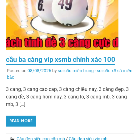
cầu ba càng víp xsmb chính xác 100
Posted on
08/08/2026
by
soi cầu miền trung - soi cầu xổ số miền
bắc
3 cang, 3 cang cao cap, 3 càng chiều nay, 3 càng đẹp, 3
càng đề, 3 càng hôm nay, 3 càng lô, 3 cang mb, 3 càng
mb, 3 […]
READ MORE
Cầu đẹp siêu cao cấp mb
/
Cầu đẹp siêu víp mb