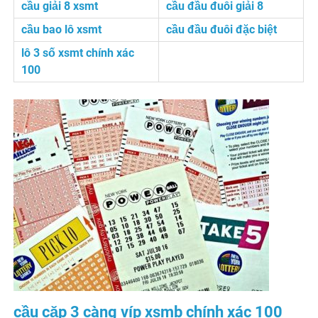
cầu giải 8 xsmt
cầu đầu đuôi giải 8
cầu bao lô xsmt
cầu đầu đuôi đặc biệt
lô 3 số xsmt chính xác
100
cầu cặp 3 càng víp xsmb chính xác 100