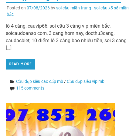
Posted on
07/08/2026
by
soi cầu miền trung - soi cầu xổ số miền
bắc
lô 4 càng, cauvip66, soi cầu 3 càng vip miền bắc,
soicaudoanso com, 3 cang hom nay, docthu3cang,
caudacbiet, 10 điểm lô 3 càng bao nhiêu tiền, soi 3 cang
[…]
READ MORE
Cầu đẹp siêu cao cấp mb
/
Cầu đẹp siêu víp mb
115 comments