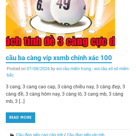
cầu ba càng víp xsmb chính xác 100
Posted on
07/08/2026
by
soi cầu miền trung - soi cầu xổ số miền
bắc
3 cang, 3 cang cao cap, 3 càng chiều nay, 3 càng đẹp, 3
càng đề, 3 càng hôm nay, 3 càng lô, 3 cang mb, 3 càng
mb, 3 […]
READ MORE
Cầu đẹp siêu cao cấp mb
/
Cầu đẹp siêu víp mb