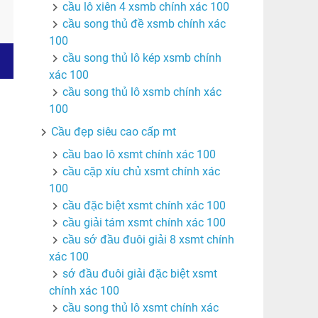
cầu lô xiên 4 xsmb chính xác 100
cầu song thủ đề xsmb chính xác
100
cầu song thủ lô kép xsmb chính
xác 100
cầu song thủ lô xsmb chính xác
100
Cầu đẹp siêu cao cấp mt
cầu bao lô xsmt chính xác 100
cầu cặp xíu chủ xsmt chính xác
100
cầu đặc biệt xsmt chính xác 100
cầu giải tám xsmt chính xác 100
cầu sớ đầu đuôi giải 8 xsmt chính
xác 100
sớ đầu đuôi giải đặc biệt xsmt
chính xác 100
cầu song thủ lô xsmt chính xác