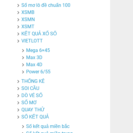
Sổ mơ lô đề chuẩn 100
XSMB
XSMN
XSMT
KẾT QUẢ XỔ SỐ
VIETLOTT
Mega 6×45
Max 3D
Max 4D
Power 6/55
THỐNG KÊ
SOI CẦU
DÒ VÉ SỐ
SỔ MƠ
QUAY THỬ
SỐ KẾT QUẢ
Số kết quả miền bắc