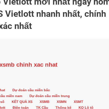
 Vietlott mới nhất ngày hô
 Vietlott nhanh nhất, chính
xác nhất