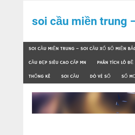
Skip
to
soi cầu miền trung 
content
soi cầu miền trung – soi cầu xổ số miền bắc
SOI CẦU MIỀN TRUNG – SOI CẦU XỔ SỐ MIỀN BẮ
CẦU ĐẸP SIÊU CAO CẤP MN
PHÂN TÍCH LÔ ĐỀ
THỐNG KÊ
SOI CẦU
DÒ VÉ SỐ
SỔ M