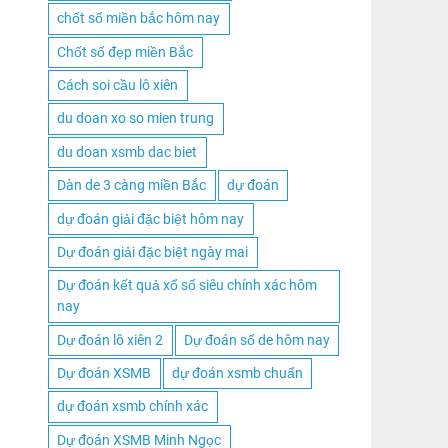
chốt số miền bắc hôm nay
Chốt số đẹp miền Bắc
Cách soi cầu lô xiên
du doan xo so mien trung
du doan xsmb dac biet
Dàn de 3 càng miền Bắc
dự đoán
dự đoán giải đặc biệt hôm nay
Dự đoán giải đặc biệt ngày mai
Dự đoán kết quả xổ số siêu chính xác hôm
nay
Dự đoán lô xiên 2
Dự đoán số de hôm nay
Dự đoán XSMB
dự đoán xsmb chuẩn
dự đoán xsmb chính xác
Dự đoán XSMB Minh Ngọc