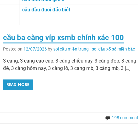
cầu đầu đuôi đặc biệt
cầu ba càng víp xsmb chính xác 100
Posted on
12/07/2026
by
soi cầu miền trung - soi cầu xổ số miền bắc
3 cang, 3 cang cao cap, 3 càng chiều nay, 3 càng đẹp, 3 càng
đề, 3 càng hôm nay, 3 càng lô, 3 cang mb, 3 càng mb, 3 […]
READ MORE
198 commen