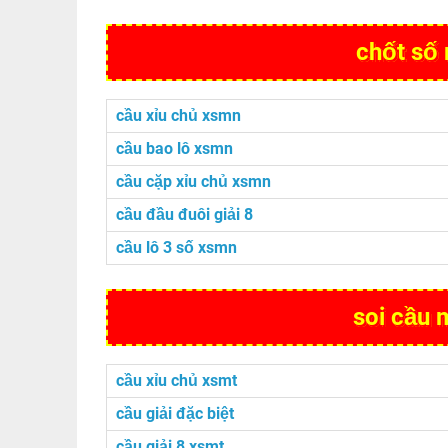
chốt số
cầu xỉu chủ xsmn
cầu bao lô xsmn
cầu cặp xỉu chủ xsmn
cầu đầu đuôi giải 8
cầu lô 3 số xsmn
soi cầu 
cầu xỉu chủ xsmt
cầu giải đặc biệt
cầu giải 8 xsmt