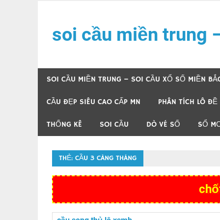
Skip
to
soi cầu miền trung 
content
soi cầu miền trung – soi cầu xổ số miền bắc
SOI CẦU MIỀN TRUNG – SOI CẦU XỔ SỐ MIỀN BẮ
CẦU ĐẸP SIÊU CAO CẤP MN
PHÂN TÍCH LÔ ĐỀ
THỐNG KÊ
SOI CẦU
DÒ VÉ SỐ
SỔ M
THẺ:
CẦU 3 CÀNG THÁNG
chố