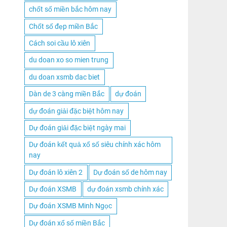
chốt số miền bắc hôm nay
Chốt số đẹp miền Bắc
Cách soi cầu lô xiên
du doan xo so mien trung
du doan xsmb dac biet
Dàn de 3 càng miền Bắc
dự đoán
dự đoán giải đặc biệt hôm nay
Dự đoán giải đặc biệt ngày mai
Dự đoán kết quả xổ số siêu chính xác hôm
nay
Dự đoán lô xiên 2
Dự đoán số de hôm nay
Dự đoán XSMB
dự đoán xsmb chính xác
Dự đoán XSMB Minh Ngọc
Dự đoán xổ số miền Bắc