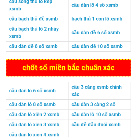
cầu song thủ lô kép
cầu dàn lô 4 số xsmb
xsmb
cầu bạch thủ đề xsmb
bạch thủ 1 con lô xsmb
cầu bạch thủ lô 2 nháy
cầu dàn đề 6 số xsmb
xsmb
cầu dàn đề 8 số xsmb
cầu dàn đề 10 số xsmb
chốt số miền bắc chuẩn xác
cầu 3 càng xsmb chính
cầu dàn lô 6 số xsmb
xác
cầu dàn lô 8 số xsmb
cầu dàn 3 càng 2 số
cầu dàn lô xiên 2 xsmb
cầu dàn lô 10 số xsmb
cầu dàn lô xiên 3 xsmb
cầu đề đầu đuôi xsmb
cầu dàn lô xiên 4 xsmb