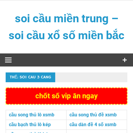
Skip
to
soi cầu miền trung –
content
soi cầu xổ số miền bắc
soi cầu miền trung – soi cầu xổ số miền bắc
THẺ:
SOI CAU 3 CANG
chốt số vip ăn ngay
cầu song thủ lô xsmb
cầu song thủ đề xsmb
cầu bạch thủ lô kép
cầu dàn đề 4 số xsmb