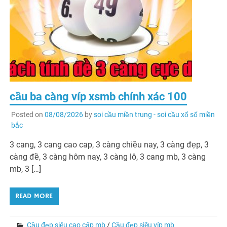
cầu ba càng víp xsmb chính xác 100
Posted on
08/08/2026
by
soi cầu miền trung - soi cầu xổ số miền
bắc
3 cang, 3 cang cao cap, 3 càng chiều nay, 3 càng đẹp, 3
càng đề, 3 càng hôm nay, 3 càng lô, 3 cang mb, 3 càng
mb, 3 […]
READ MORE
Cầu đẹp siêu cao cấp mb
/
Cầu đẹp siêu víp mb