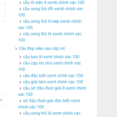
cầu lô xiên 4 xsmb chính xác 100
cầu song thủ đề xsmb chính xác
100
cầu song thủ lô kép xsmb chính
xác 100
cầu song thủ lô xsmb chính xác
100
Cầu đẹp siêu cao cấp mt
cầu bao lô xsmt chính xác 100
cầu cặp xíu chủ xsmt chính xác
100
cầu đặc biệt xsmt chính xác 100
cầu giải tám xsmt chính xác 100
cầu sớ đầu đuôi giải 8 xsmt chính
xác 100
ts
sớ đầu đuôi giải đặc biệt xsmt
chính xác 100
cầu song thủ lô xsmt chính xác