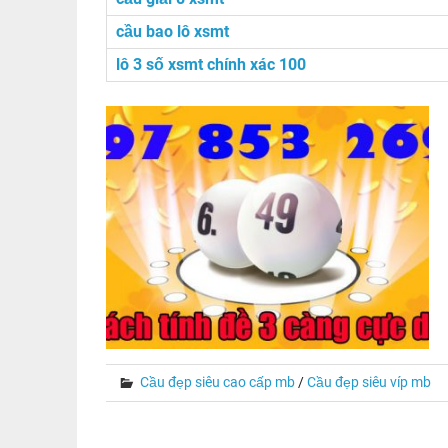
cầu bao lô xsmt
lô 3 số xsmt chính xác 100
Cầu đẹp siêu cao cấp mb
/
Cầu đẹp siêu víp mb