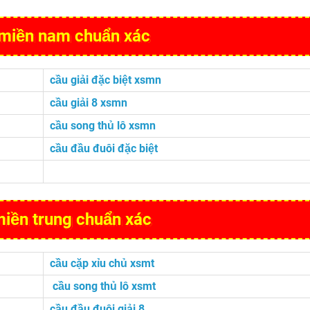
 miền nam chuẩn xác
cầu giải đặc biệt xsmn
cầu giải 8 xsmn
cầu song thủ lô xsmn
cầu đầu đuôi đặc biệt
miền trung chuẩn xác
cầu cặp xỉu chủ xsmt
cầu song thủ lô xsmt
cầu đầu đuôi giải 8