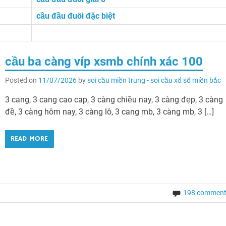
cầu đầu đuôi đặc biệt
cầu ba càng víp xsmb chính xác 100
Posted on
11/07/2026
by
soi cầu miền trung - soi cầu xổ số miền bắc
3 cang, 3 cang cao cap, 3 càng chiều nay, 3 càng đẹp, 3 càng
đề, 3 càng hôm nay, 3 càng lô, 3 cang mb, 3 càng mb, 3 […]
READ MORE
198 commen