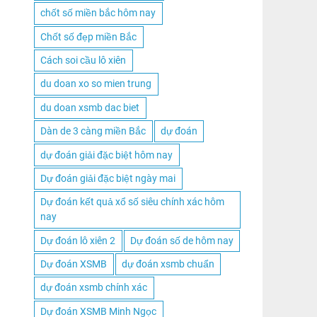
chốt số miền bắc hôm nay
Chốt số đẹp miền Bắc
Cách soi cầu lô xiên
du doan xo so mien trung
du doan xsmb dac biet
Dàn de 3 càng miền Bắc
dự đoán
dự đoán giải đặc biệt hôm nay
Dự đoán giải đặc biệt ngày mai
Dự đoán kết quả xổ số siêu chính xác hôm
nay
Dự đoán lô xiên 2
Dự đoán số de hôm nay
Dự đoán XSMB
dự đoán xsmb chuẩn
dự đoán xsmb chính xác
Dự đoán XSMB Minh Ngọc