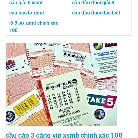
cầu giải 8 xsmt
cầu đầu đuôi giải 8
cầu bao lô xsmt
cầu đầu đuôi đặc biệt
lô 3 số xsmt chính xác
100
cầu cặp 3 càng víp xsmb chính xác 100