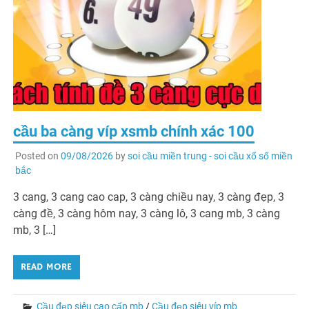
cầu ba càng víp xsmb chính xác 100
Posted on
09/08/2026
by
soi cầu miền trung - soi cầu xổ số miền
bắc
3 cang, 3 cang cao cap, 3 càng chiều nay, 3 càng đẹp, 3
càng đề, 3 càng hôm nay, 3 càng lô, 3 cang mb, 3 càng
mb, 3 […]
READ MORE
Cầu đẹp siêu cao cấp mb
/
Cầu đẹp siêu víp mb