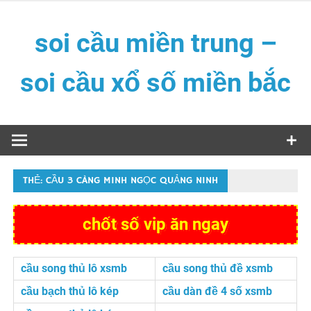
Skip
to
soi cầu miền trung –
content
soi cầu xổ số miền bắc
soi cầu miền trung – soi cầu xổ số miền bắc
THẺ:
CẦU 3 CÀNG MINH NGỌC QUẢNG NINH
chốt số vip ăn ngay
cầu song thủ lô xsmb
cầu song thủ đề xsmb
cầu bạch thủ lô kép
cầu dàn đề 4 số xsmb