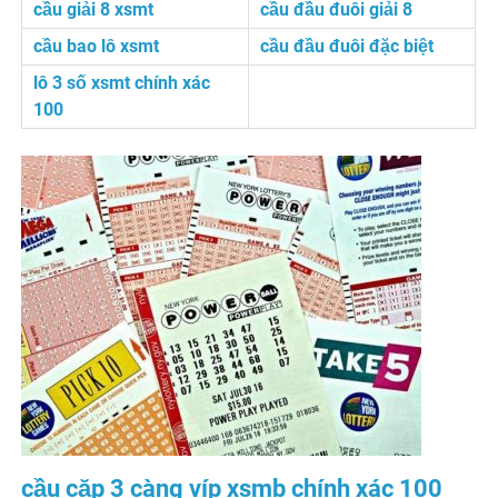
cầu giải 8 xsmt
cầu đầu đuôi giải 8
cầu bao lô xsmt
cầu đầu đuôi đặc biệt
lô 3 số xsmt chính xác
100
cầu cặp 3 càng víp xsmb chính xác 100