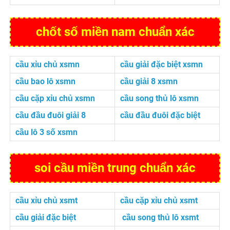
chốt số miền nam chuẩn xác
cầu xỉu chủ xsmn
cầu giải đặc biệt xsmn
cầu bao lô xsmn
cầu giải 8 xsmn
cầu cặp xỉu chủ xsmn
cầu song thủ lô xsmn
cầu đầu đuôi giải 8
cầu đầu đuôi đặc biệt
cầu lô 3 số xsmn
soi cầu miền trung chuẩn xác
cầu xỉu chủ xsmt
cầu cặp xỉu chủ xsmt
cầu giải đặc biệt
cầu song thủ lô xsmt