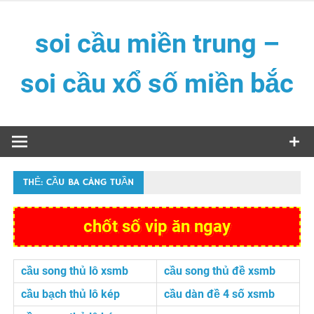
Skip
to
soi cầu miền trung –
content
soi cầu xổ số miền bắc
soi cầu miền trung – soi cầu xổ số miền bắc
THẺ:
CẦU BA CÀNG TUẦN
chốt số vip ăn ngay
cầu song thủ lô xsmb
cầu song thủ đề xsmb
cầu bạch thủ lô kép
cầu dàn đề 4 số xsmb