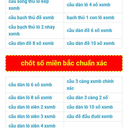
cầu song thủ lô kép
cầu dàn lô 4 số xsmb
xsmb
cầu bạch thủ đề xsmb
bạch thủ 1 con lô xsmb
cầu bạch thủ lô 2 nháy
cầu dàn đề 6 số xsmb
xsmb
cầu dàn đề 8 số xsmb
cầu dàn đề 10 số xsmb
chốt số miền bắc chuẩn xác
cầu 3 càng xsmb chính
cầu dàn lô 6 số xsmb
xác
cầu dàn lô 8 số xsmb
cầu dàn 3 càng 2 số
cầu dàn lô xiên 2 xsmb
cầu dàn lô 10 số xsmb
cầu dàn lô xiên 3 xsmb
cầu đề đầu đuôi xsmb
cầu dàn lô xiên 4 xsmb