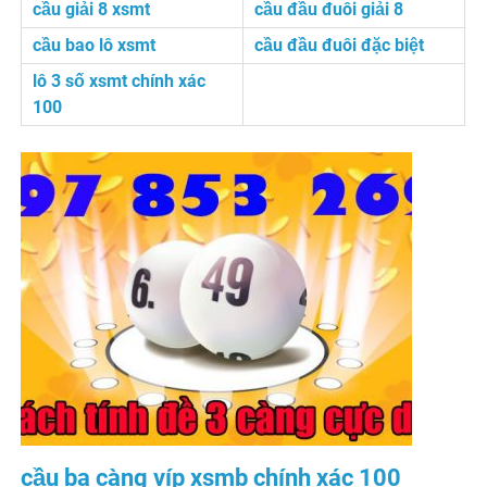
cầu giải 8 xsmt
cầu đầu đuôi giải 8
cầu bao lô xsmt
cầu đầu đuôi đặc biệt
lô 3 số xsmt chính xác
100
cầu ba càng víp xsmb chính xác 100