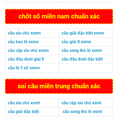
chốt số miền nam chuẩn xác
cầu xỉu chủ xsmn
cầu giải đặc biệt xsmn
cầu bao lô xsmn
cầu giải 8 xsmn
cầu cặp xỉu chủ xsmn
cầu song thủ lô xsmn
cầu đầu đuôi giải 8
cầu đầu đuôi đặc biệt
cầu lô 3 số xsmn
soi cầu miền trung chuẩn xác
cầu xỉu chủ xsmt
cầu cặp xỉu chủ xsmt
cầu giải đặc biệt
cầu song thủ lô xsmt