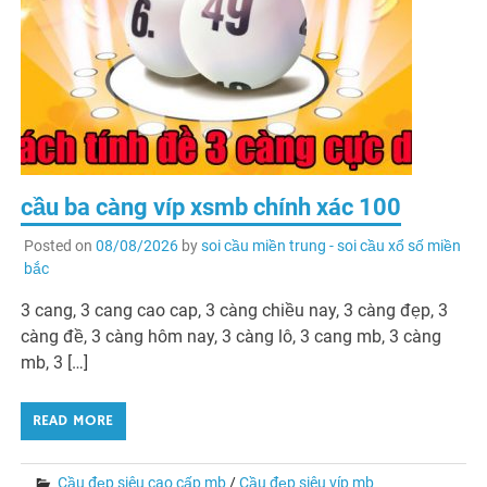
cầu ba càng víp xsmb chính xác 100
Posted on
08/08/2026
by
soi cầu miền trung - soi cầu xổ số miền
bắc
3 cang, 3 cang cao cap, 3 càng chiều nay, 3 càng đẹp, 3
càng đề, 3 càng hôm nay, 3 càng lô, 3 cang mb, 3 càng
mb, 3 […]
READ MORE
Cầu đẹp siêu cao cấp mb
/
Cầu đẹp siêu víp mb