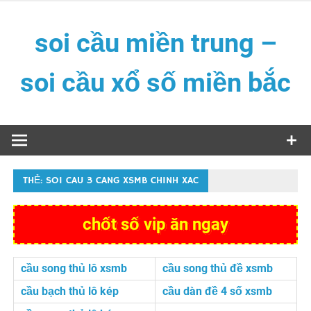
Skip
to
soi cầu miền trung –
content
soi cầu xổ số miền bắc
soi cầu miền trung – soi cầu xổ số miền bắc
THẺ:
SOI CAU 3 CANG XSMB CHINH XAC
chốt số vip ăn ngay
cầu song thủ lô xsmb
cầu song thủ đề xsmb
cầu bạch thủ lô kép
cầu dàn đề 4 số xsmb