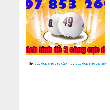
Cầu đẹp siêu cao cấp mb
/
Cầu đẹp siêu víp mb