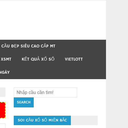
CẦU ĐẸP SIÊU CAO CẤP MT
XSMT
KẾT QUẢ XỔ SỐ
VIETLOTT
NGÀY
SEARCH
SOI CẦU XỔ SỐ MIỀN BẮC