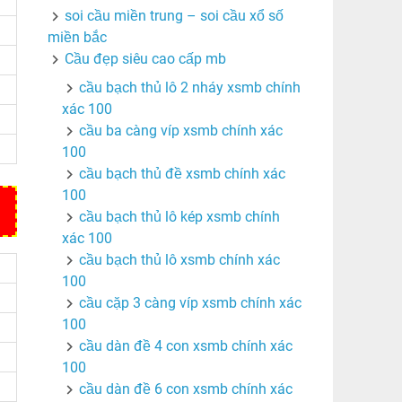
soi cầu miền trung – soi cầu xổ số
miền bắc
Cầu đẹp siêu cao cấp mb
cầu bạch thủ lô 2 nháy xsmb chính
xác 100
cầu ba càng víp xsmb chính xác
100
cầu bạch thủ đề xsmb chính xác
100
cầu bạch thủ lô kép xsmb chính
xác 100
cầu bạch thủ lô xsmb chính xác
100
cầu cặp 3 càng víp xsmb chính xác
100
cầu dàn đề 4 con xsmb chính xác
100
cầu dàn đề 6 con xsmb chính xác