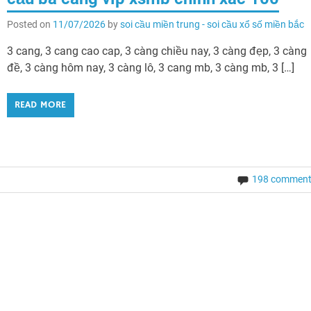
Posted on
11/07/2026
by
soi cầu miền trung - soi cầu xổ số miền bắc
3 cang, 3 cang cao cap, 3 càng chiều nay, 3 càng đẹp, 3 càng
đề, 3 càng hôm nay, 3 càng lô, 3 cang mb, 3 càng mb, 3 […]
READ MORE
198 commen