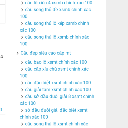
cầu lô xiên 4 xsmb chính xác 100
cầu song thủ đề xsmb chính xác
100
cầu song thủ lô kép xsmb chính
xác 100
cầu song thủ lô xsmb chính xác
100
Cầu đẹp siêu cao cấp mt
so
cầu bao lô xsmt chính xác 100
cầu cặp xíu chủ xsmt chính xác
100
cầu đặc biệt xsmt chính xác 100
cầu giải tám xsmt chính xác 100
cầu sớ đầu đuôi giải 8 xsmt chính
xác 100
ts
sớ đầu đuôi giải đặc biệt xsmt
chính xác 100
cầu song thủ lô xsmt chính xác