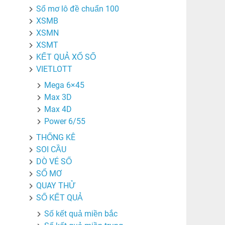
Sổ mơ lô đề chuẩn 100
XSMB
XSMN
XSMT
KẾT QUẢ XỔ SỐ
VIETLOTT
Mega 6×45
Max 3D
Max 4D
Power 6/55
THỐNG KÊ
SOI CẦU
DÒ VÉ SỐ
SỔ MƠ
QUAY THỬ
SỐ KẾT QUẢ
Số kết quả miền bắc