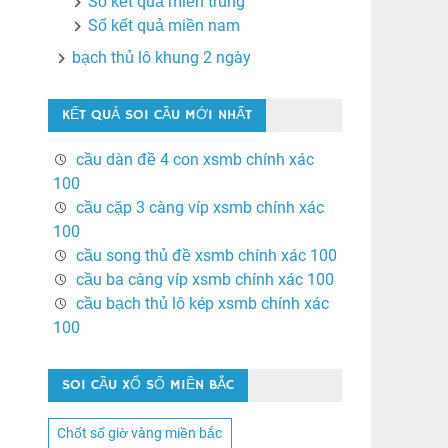
Số kết quả miền trung
Số kết quả miền nam
bạch thủ lô khung 2 ngày
KẾT QUẢ SOI CẦU MỚI NHẤT
cầu dàn đề 4 con xsmb chính xác
100
cầu cặp 3 càng víp xsmb chính xác
100
cầu song thủ đề xsmb chính xác 100
cầu ba càng víp xsmb chính xác 100
cầu bạch thủ lô kép xsmb chính xác
100
SOI CẦU XỔ SỐ MIỀN BẮC
Chốt số giờ vàng miền bắc