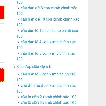
100
cầu dàn đề 8 con xsmb chính xác
100
cầu dàn đề 10 con xsmb chính xác
100
cầu dàn lô 10 con xsmb chính xác
100
cầu dàn lô 4 con xsmb chính xác
100
cầu dàn lô 6 con xsmb chính xác
100
Cầu đẹp siêu víp mb
cầu dàn lô 8 con xsmb chính xác
100
cầu đề đầu đuôi xsmb chính xác
100
cầu lô xiên 2 xsmb chính xác 100
cầu lô xiên 3 xsmb chính xác 100