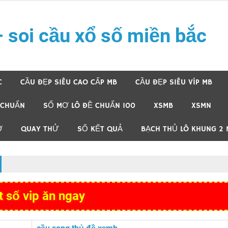
– soi cầu xổ số miền bắc
C
CẦU ĐẸP SIÊU CAO CẤP MB
CẦU ĐẸP SIÊU VÍP MB
 CHUẨN
SỔ MƠ LÔ ĐỀ CHUẨN 100
XSMB
XSMN
Ơ
QUAY THỬ
SỐ KẾT QUẢ
BẠCH THỦ LÔ KHUNG 2 
t số vip ăn ngay