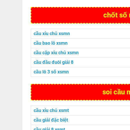
chốt số
cầu xỉu chủ xsmn
cầu bao lô xsmn
cầu cặp xỉu chủ xsmn
cầu đầu đuôi giải 8
cầu lô 3 số xsmn
soi cầu 
cầu xỉu chủ xsmt
cầu giải đặc biệt
cầu giải 8 xsmt