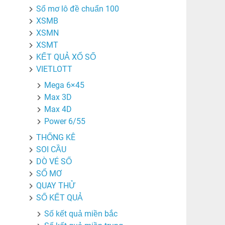
Sổ mơ lô đề chuẩn 100
XSMB
XSMN
XSMT
KẾT QUẢ XỔ SỐ
VIETLOTT
Mega 6×45
Max 3D
Max 4D
Power 6/55
THỐNG KÊ
SOI CẦU
DÒ VÉ SỐ
SỔ MƠ
QUAY THỬ
SỐ KẾT QUẢ
Số kết quả miền bắc