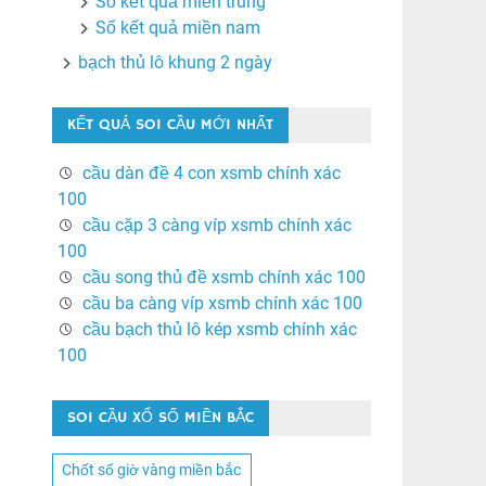
Số kết quả miền trung
Số kết quả miền nam
bạch thủ lô khung 2 ngày
KẾT QUẢ SOI CẦU MỚI NHẤT
cầu dàn đề 4 con xsmb chính xác
100
cầu cặp 3 càng víp xsmb chính xác
100
cầu song thủ đề xsmb chính xác 100
cầu ba càng víp xsmb chính xác 100
cầu bạch thủ lô kép xsmb chính xác
100
SOI CẦU XỔ SỐ MIỀN BẮC
Chốt số giờ vàng miền bắc