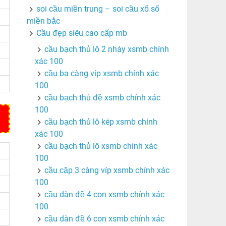
soi cầu miền trung – soi cầu xổ số
miền bắc
Cầu đẹp siêu cao cấp mb
cầu bạch thủ lô 2 nháy xsmb chính
xác 100
cầu ba càng víp xsmb chính xác
100
cầu bạch thủ đề xsmb chính xác
100
cầu bạch thủ lô kép xsmb chính
xác 100
cầu bạch thủ lô xsmb chính xác
100
cầu cặp 3 càng víp xsmb chính xác
100
cầu dàn đề 4 con xsmb chính xác
100
cầu dàn đề 6 con xsmb chính xác