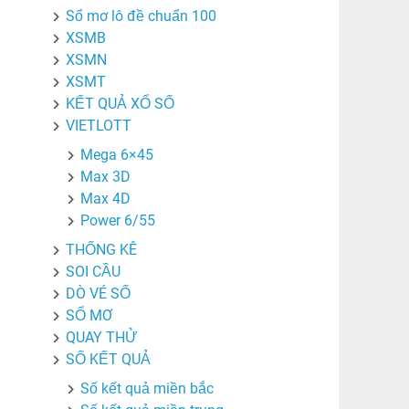
Sổ mơ lô đề chuẩn 100
XSMB
XSMN
XSMT
KẾT QUẢ XỔ SỐ
VIETLOTT
Mega 6×45
Max 3D
Max 4D
Power 6/55
THỐNG KÊ
SOI CẦU
DÒ VÉ SỐ
SỔ MƠ
QUAY THỬ
SỐ KẾT QUẢ
Số kết quả miền bắc