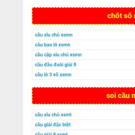
chốt số
cầu xỉu chủ xsmn
cầu bao lô xsmn
cầu cặp xỉu chủ xsmn
cầu đầu đuôi giải 8
cầu lô 3 số xsmn
soi cầu 
cầu xỉu chủ xsmt
cầu giải đặc biệt
cầu giải 8 xsmt