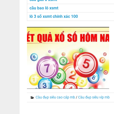
cầu bao lô xsmt
lô 3 số xsmt chính xác 100
Cầu đẹp siêu cao cấp mb
/
Cầu đẹp siêu víp mb