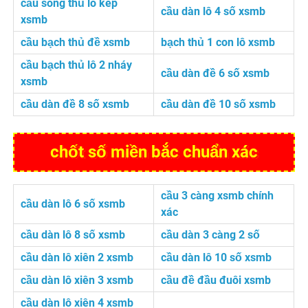
cầu song thủ lô kép
cầu dàn lô 4 số xsmb
xsmb
cầu bạch thủ đề xsmb
bạch thủ 1 con lô xsmb
cầu bạch thủ lô 2 nháy
cầu dàn đề 6 số xsmb
xsmb
cầu dàn đề 8 số xsmb
cầu dàn đề 10 số xsmb
chốt số miền bắc chuẩn xác
cầu 3 càng xsmb chính
cầu dàn lô 6 số xsmb
xác
cầu dàn lô 8 số xsmb
cầu dàn 3 càng 2 số
cầu dàn lô xiên 2 xsmb
cầu dàn lô 10 số xsmb
cầu dàn lô xiên 3 xsmb
cầu đề đầu đuôi xsmb
cầu dàn lô xiên 4 xsmb