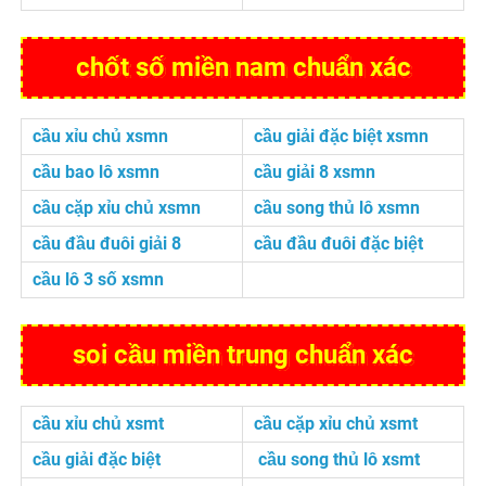
chốt số miền nam chuẩn xác
cầu xỉu chủ xsmn
cầu giải đặc biệt xsmn
cầu bao lô xsmn
cầu giải 8 xsmn
cầu cặp xỉu chủ xsmn
cầu song thủ lô xsmn
cầu đầu đuôi giải 8
cầu đầu đuôi đặc biệt
cầu lô 3 số xsmn
soi cầu miền trung chuẩn xác
cầu xỉu chủ xsmt
cầu cặp xỉu chủ xsmt
cầu giải đặc biệt
cầu song thủ lô xsmt