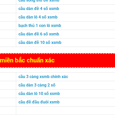
cầu song thủ đề xsmb
cầu dàn đề 4 số xsmb
cầu dàn lô 4 số xsmb
bạch thủ 1 con lô xsmb
cầu dàn đề 6 số xsmb
cầu dàn đề 10 số xsmb
 miền bắc chuẩn xác
cầu 3 càng xsmb chính xác
cầu dàn 3 càng 2 số
cầu dàn lô 10 số xsmb
cầu đề đầu đuôi xsmb