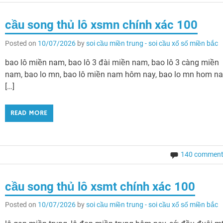
cầu song thủ lô xsmn chính xác 100
Posted on
10/07/2026
by
soi cầu miền trung - soi cầu xổ số miền bắc
bao lô miền nam, bao lô 3 đài miền nam, bao lô 3 càng miền
nam, bao lo mn, bao lô miền nam hôm nay, bao lo mn hom na
[…]
READ MORE
140 commen
cầu song thủ lô xsmt chính xác 100
Posted on
10/07/2026
by
soi cầu miền trung - soi cầu xổ số miền bắc