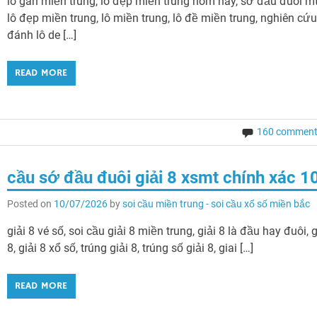
lô gan miền trung, lô đẹp miền trung hôm nay, sớ đầu đuôi mt
lô đẹp miền trung, lô miền trung, lô đề miền trung, nghiên cứ
đánh lô de […]
READ MORE
160 commen
cầu sớ đầu đuôi giải 8 xsmt chính xác 1
Posted on
10/07/2026
by
soi cầu miền trung - soi cầu xổ số miền bắc
giải 8 vé số, soi cầu giải 8 miền trung, giải 8 là đầu hay đuôi, g
8, giải 8 xổ số, trúng giải 8, trúng số giải 8, giai […]
READ MORE