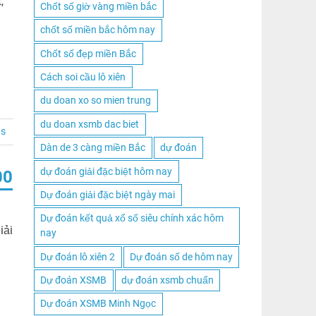
,
Chốt số giờ vàng miền bắc
u
chốt số miền bắc hôm nay
Chốt số đẹp miền Bắc
Cách soi cầu lô xiên
du doan xo so mien trung
du doan xsmb dac biet
ts
Dàn de 3 càng miền Bắc
dự đoán
dự đoán giải đặc biệt hôm nay
00
Dự đoán giải đặc biệt ngày mai
Dự đoán kết quả xổ số siêu chính xác hôm
iải
nay
Dự đoán lô xiên 2
Dự đoán số de hôm nay
Dự đoán XSMB
dự đoán xsmb chuẩn
Dự đoán XSMB Minh Ngọc