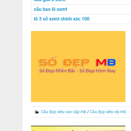
cầu bao lô xsmt
lô 3 số xsmt chính xác 100
Cầu đẹp siêu cao cấp mb
/
Cầu đẹp siêu víp mb