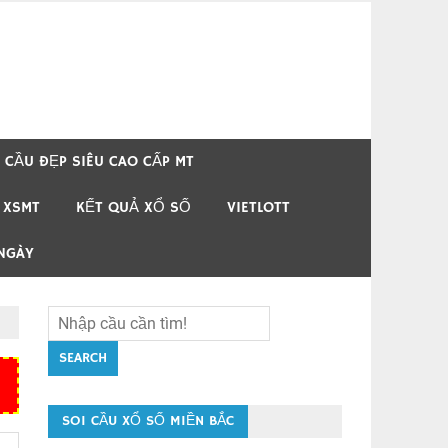
CẦU ĐẸP SIÊU CAO CẤP MT
XSMT
KẾT QUẢ XỔ SỐ
VIETLOTT
NGÀY
SEARCH
SOI CẦU XỔ SỐ MIỀN BẮC