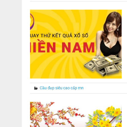
Cầu đẹp siêu cao cấp mn