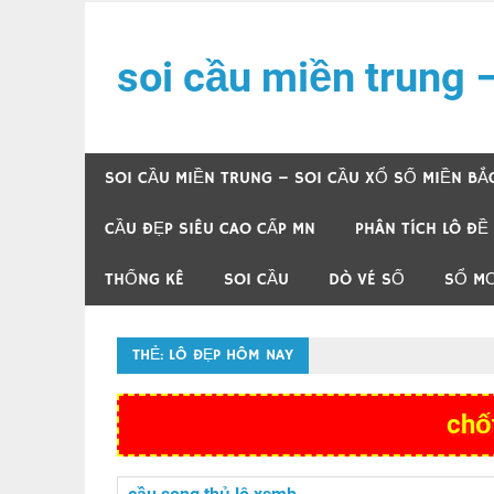
Skip
to
soi cầu miền trung 
content
soi cầu miền trung – soi cầu xổ số miền bắc
SOI CẦU MIỀN TRUNG – SOI CẦU XỔ SỐ MIỀN BẮ
CẦU ĐẸP SIÊU CAO CẤP MN
PHÂN TÍCH LÔ ĐỀ
THỐNG KÊ
SOI CẦU
DÒ VÉ SỐ
SỔ M
THẺ:
LÔ ĐẸP HÔM NAY
chố