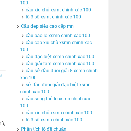
100
cầu xíu chủ xsmt chính xác 100
lô 3 số xsmt chính xác 100
Cầu đẹp siêu cao cấp mn
cầu bao lô xsmn chính xác 100
cầu cặp xíu chủ xsmn chính xác
100
cầu đặc biệt xsmn chính xác 100
cầu giải tám xsmn chính xác 100
cầu sớ đầu đuôi giải 8 xsmn chính
ts
xác 100
sớ đầu đuôi giải đặc biệt xsmn
chính xác 100
cầu song thủ lô xsmn chính xác
100
cầu xíu chủ xsmn chính xác 100
h
lô 3 số xsmn chính xác 100
hủ,
Phân tích lô đề chuẩn