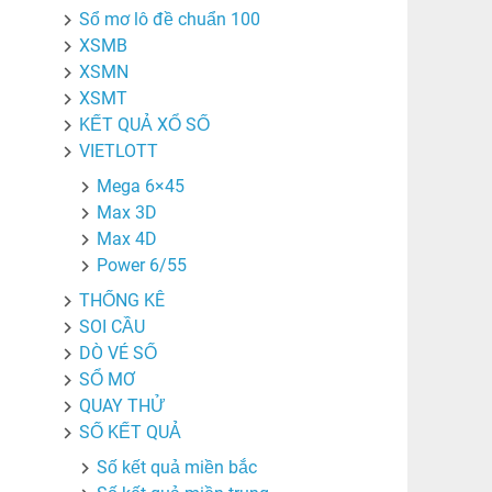
Sổ mơ lô đề chuẩn 100
XSMB
XSMN
XSMT
KẾT QUẢ XỔ SỐ
VIETLOTT
Mega 6×45
Max 3D
Max 4D
Power 6/55
THỐNG KÊ
SOI CẦU
DÒ VÉ SỐ
SỔ MƠ
QUAY THỬ
SỐ KẾT QUẢ
Số kết quả miền bắc