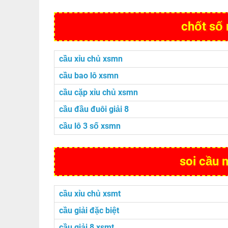
chốt số
cầu xỉu chủ xsmn
cầu bao lô xsmn
cầu cặp xỉu chủ xsmn
cầu đầu đuôi giải 8
cầu lô 3 số xsmn
soi cầu 
cầu xỉu chủ xsmt
cầu giải đặc biệt
cầu giải 8 xsmt