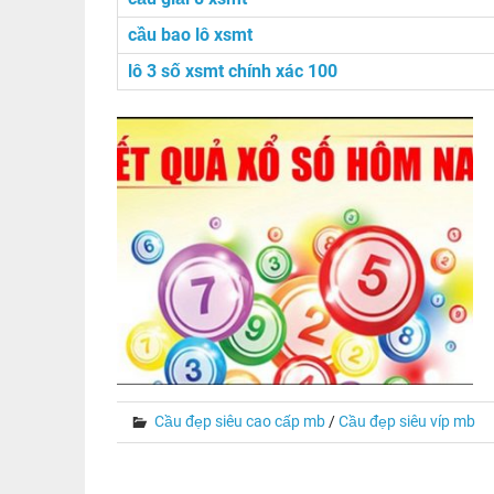
cầu bao lô xsmt
lô 3 số xsmt chính xác 100
Cầu đẹp siêu cao cấp mb
/
Cầu đẹp siêu víp mb