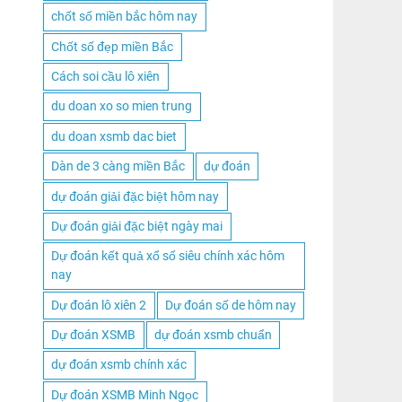
chốt số miền bắc hôm nay
Chốt số đẹp miền Bắc
Cách soi cầu lô xiên
du doan xo so mien trung
du doan xsmb dac biet
Dàn de 3 càng miền Bắc
dự đoán
dự đoán giải đặc biệt hôm nay
Dự đoán giải đặc biệt ngày mai
Dự đoán kết quả xổ số siêu chính xác hôm
nay
Dự đoán lô xiên 2
Dự đoán số de hôm nay
Dự đoán XSMB
dự đoán xsmb chuẩn
dự đoán xsmb chính xác
Dự đoán XSMB Minh Ngọc