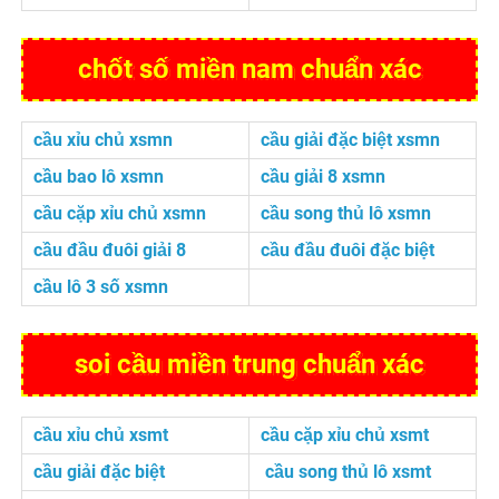
chốt số miền nam chuẩn xác
cầu xỉu chủ xsmn
cầu giải đặc biệt xsmn
cầu bao lô xsmn
cầu giải 8 xsmn
cầu cặp xỉu chủ xsmn
cầu song thủ lô xsmn
cầu đầu đuôi giải 8
cầu đầu đuôi đặc biệt
cầu lô 3 số xsmn
soi cầu miền trung chuẩn xác
cầu xỉu chủ xsmt
cầu cặp xỉu chủ xsmt
cầu giải đặc biệt
cầu song thủ lô xsmt