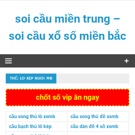
Skip
to
soi cầu miền trung –
content
soi cầu xổ số miền bắc
soi cầu miền trung – soi cầu xổ số miền bắc
THẺ:
LO KEP NUOI MB
chốt số vip ăn ngay
cầu song thủ lô xsmb
cầu song thủ đề xsmb
cầu bạch thủ lô kép
cầu dàn đề 4 số xsmb