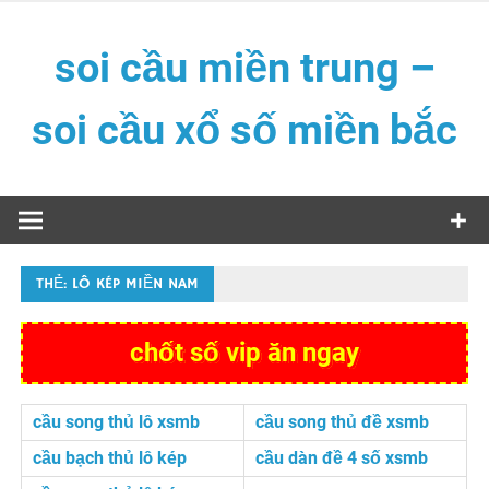
Skip
to
soi cầu miền trung –
content
soi cầu xổ số miền bắc
soi cầu miền trung – soi cầu xổ số miền bắc
THẺ:
LÔ KÉP MIỀN NAM
chốt số vip ăn ngay
cầu song thủ lô xsmb
cầu song thủ đề xsmb
cầu bạch thủ lô kép
cầu dàn đề 4 số xsmb