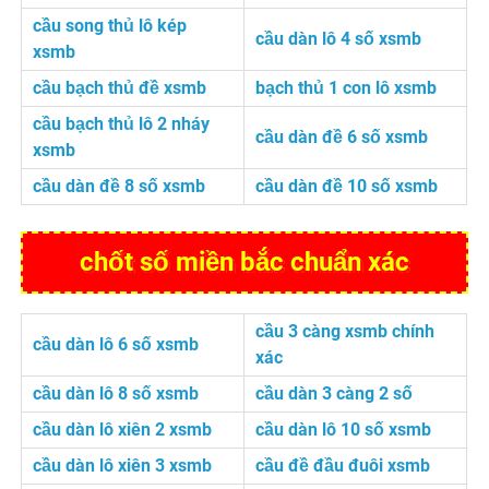
cầu song thủ lô kép
cầu dàn lô 4 số xsmb
xsmb
cầu bạch thủ đề xsmb
bạch thủ 1 con lô xsmb
cầu bạch thủ lô 2 nháy
cầu dàn đề 6 số xsmb
xsmb
cầu dàn đề 8 số xsmb
cầu dàn đề 10 số xsmb
chốt số miền bắc chuẩn xác
cầu 3 càng xsmb chính
cầu dàn lô 6 số xsmb
xác
cầu dàn lô 8 số xsmb
cầu dàn 3 càng 2 số
cầu dàn lô xiên 2 xsmb
cầu dàn lô 10 số xsmb
cầu dàn lô xiên 3 xsmb
cầu đề đầu đuôi xsmb