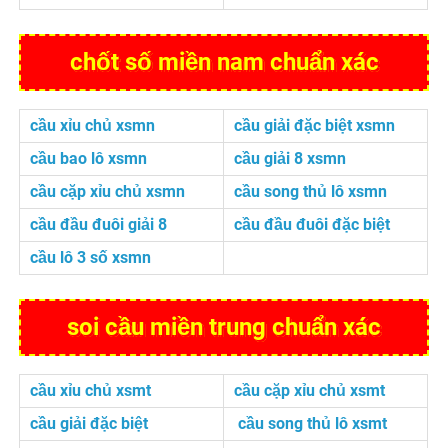
chốt số miền nam chuẩn xác
cầu xỉu chủ xsmn
cầu giải đặc biệt xsmn
cầu bao lô xsmn
cầu giải 8 xsmn
cầu cặp xỉu chủ xsmn
cầu song thủ lô xsmn
cầu đầu đuôi giải 8
cầu đầu đuôi đặc biệt
cầu lô 3 số xsmn
soi cầu miền trung chuẩn xác
cầu xỉu chủ xsmt
cầu cặp xỉu chủ xsmt
cầu giải đặc biệt
cầu song thủ lô xsmt