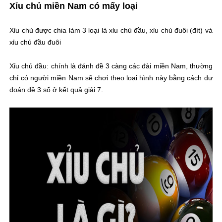
Xỉu chủ miền Nam có mấy loại
Xỉu chủ được chia làm 3 loại là xỉu chủ đầu, xỉu chủ đuôi (đít) và
xỉu chủ đầu đuôi
Xỉu chủ đầu: chính là đánh đề 3 càng các đài miền Nam, thường
chỉ có người miền Nam sẽ chơi theo loại hình này bằng cách dự
đoán đề 3 số ở kết quả giải 7.