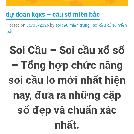
dự doan kqxs – cầu số miền bắc
Posted on
06/05/2026
by
soi cầu miền trung - soi cầu xổ số miền
bắc
Soi Cầu – Soi cầu xổ số
– Tổng hợp chức năng
soi cầu lo mới nhất hiện
nay, đưa ra những cặp
số đẹp và chuẩn xác
nhất.