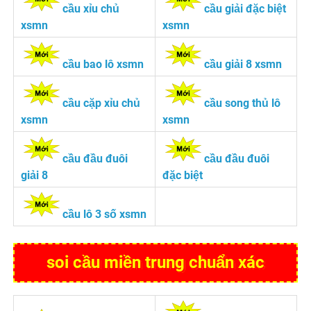
cầu xỉu chủ
cầu giải đặc biệt
xsmn
xsmn
cầu bao lô xsmn
cầu giải 8 xsmn
cầu cặp xỉu chủ
cầu song thủ lô
xsmn
xsmn
cầu đầu đuôi
cầu đầu đuôi
giải 8
đặc biệt
cầu lô 3 số xsmn
soi cầu miền trung chuẩn xác