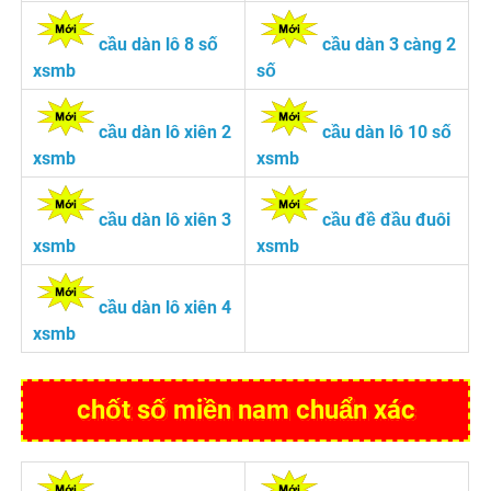
cầu dàn lô 8 số
cầu dàn 3 càng 2
xsmb
số
cầu dàn lô xiên 2
cầu dàn lô 10 số
xsmb
xsmb
cầu dàn lô xiên 3
cầu đề đầu đuôi
xsmb
xsmb
cầu dàn lô xiên 4
xsmb
chốt số miền nam chuẩn xác