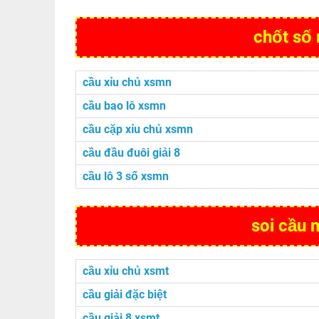
chốt số
cầu xỉu chủ xsmn
cầu bao lô xsmn
cầu cặp xỉu chủ xsmn
cầu đầu đuôi giải 8
cầu lô 3 số xsmn
soi cầu 
cầu xỉu chủ xsmt
cầu giải đặc biệt
cầu giải 8 xsmt