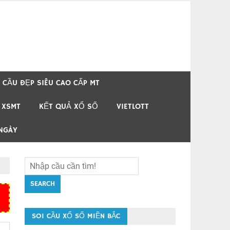
CẦU ĐẸP SIÊU CAO CẤP MT
XSMT
KẾT QUẢ XỔ SỐ
VIETLOTT
NGÀY
SEARCH
SOI CẦU XỔ SỐ MIỀN BẮC