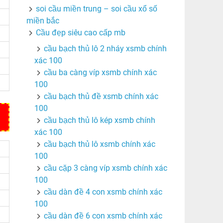
soi cầu miền trung – soi cầu xổ số
miền bắc
Cầu đẹp siêu cao cấp mb
cầu bạch thủ lô 2 nháy xsmb chính
xác 100
cầu ba càng víp xsmb chính xác
100
cầu bạch thủ đề xsmb chính xác
100
cầu bạch thủ lô kép xsmb chính
xác 100
cầu bạch thủ lô xsmb chính xác
100
cầu cặp 3 càng víp xsmb chính xác
100
cầu dàn đề 4 con xsmb chính xác
100
cầu dàn đề 6 con xsmb chính xác