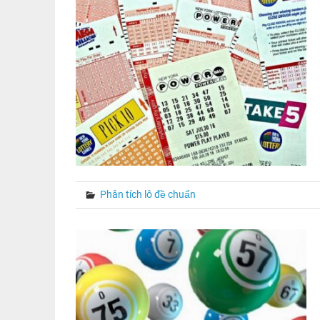
Phân tích lô đề chuẩn