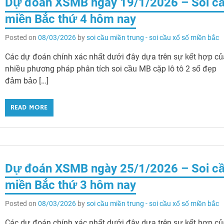
Dự đoán XSMB ngày 19/1/2026 – Soi c
miền Bắc thứ 4 hôm nay
Posted on
08/03/2026
by
soi cầu miền trung - soi cầu xổ số miền bắc
Các dự đoán chính xác nhất dưới đây dựa trên sự kết hợp củ
nhiều phương pháp phân tích soi cầu MB cặp lô tô 2 số đẹp
đảm bảo […]
READ MORE
Dự đoán XSMB ngày 25/1/2026 – Soi c
miền Bắc thứ 3 hôm nay
Posted on
08/03/2026
by
soi cầu miền trung - soi cầu xổ số miền bắc
Các dự đoán chính xác nhất dưới đây dựa trên sự kết hợp củ