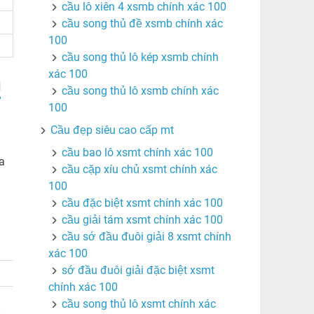
cầu lô xiên 4 xsmb chính xác 100
cầu song thủ đề xsmb chính xác
100
cầu song thủ lô kép xsmb chính
xác 100
u
cầu song thủ lô xsmb chính xác
100
Cầu đẹp siêu cao cấp mt
cầu bao lô xsmt chính xác 100
a
cầu cặp xíu chủ xsmt chính xác
100
cầu đặc biệt xsmt chính xác 100
cầu giải tám xsmt chính xác 100
cầu sớ đầu đuôi giải 8 xsmt chính
xác 100
sớ đầu đuôi giải đặc biệt xsmt
chính xác 100
cầu song thủ lô xsmt chính xác