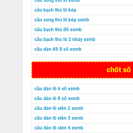
cầu song thủ lô xsmb
cầu bạch thủ lô kép
cầu song thủ lô kép xsmb
cầu bạch thủ đề xsmb
cầu bạch thủ lô 2 nháy xsmb
cầu dàn đề 8 số xsmb
chốt số
cầu dàn lô 6 số xsmb
cầu dàn lô 8 số xsmb
cầu dàn lô xiên 2 xsmb
cầu dàn lô xiên 3 xsmb
cầu dàn lô xiên 4 xsmb