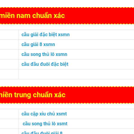
 miền nam chuẩn xác
cầu giải đặc biệt xsmn
cầu giải 8 xsmn
cầu song thủ lô xsmn
cầu đầu đuôi đặc biệt
miền trung chuẩn xác
cầu cặp xỉu chủ xsmt
cầu song thủ lô xsmt
cầu đầu đuôi giải 8