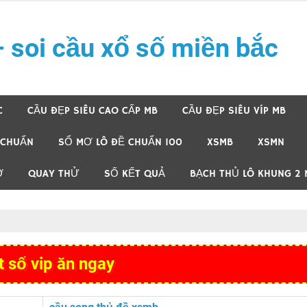
– soi cầu xổ số miền bắc
C
CẦU ĐẸP SIÊU CAO CẤP MB
CẦU ĐẸP SIÊU VÍP MB
 CHUẨN
SỔ MƠ LÔ ĐỀ CHUẨN 100
XSMB
XSMN
Ơ
QUAY THỬ
SỐ KẾT QUẢ
BẠCH THỦ LÔ KHUNG 2 
t số vip ăn ngay