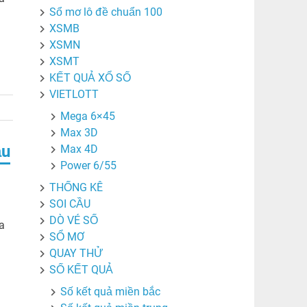
Sổ mơ lô đề chuẩn 100
XSMB
XSMN
XSMT
KẾT QUẢ XỔ SỐ
VIETLOTT
Mega 6×45
Max 3D
ầu
Max 4D
Power 6/55
THỐNG KÊ
SOI CẦU
DÒ VÉ SỐ
a
SỔ MƠ
QUAY THỬ
SỐ KẾT QUẢ
Số kết quả miền bắc