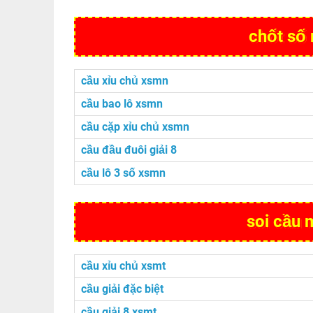
chốt số
cầu xỉu chủ xsmn
cầu bao lô xsmn
cầu cặp xỉu chủ xsmn
cầu đầu đuôi giải 8
cầu lô 3 số xsmn
soi cầu 
cầu xỉu chủ xsmt
cầu giải đặc biệt
cầu giải 8 xsmt