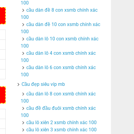
100
cầu dàn đề 8 con xsmb chính xác
100
cầu dàn đề 10 con xsmb chính xác
100
cầu dàn lô 10 con xsmb chính xác
100
cầu dàn lô 4 con xsmb chính xác
100
cầu dàn lô 6 con xsmb chính xác
100
Cầu đẹp siêu víp mb
cầu dàn lô 8 con xsmb chính xác
100
cầu đề đầu đuôi xsmb chính xác
100
cầu lô xiên 2 xsmb chính xác 100
cầu lô xiên 3 xsmb chính xác 100