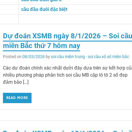
cầu đầu đuôi đặc biệt
Dự đoán XSMB ngày 8/1/2026 – Soi cầ
miền Bắc thứ 7 hôm nay
Posted on
08/03/2026
by
soi cầu miền trung - soi cầu xổ số miền bắc
Các dự đoán chính xác nhất dưới đây dựa trên sự kết hợp củ
nhiều phương pháp phân tích soi cầu MB cặp lô tô 2 số đẹp
đảm bảo […]
READ MORE