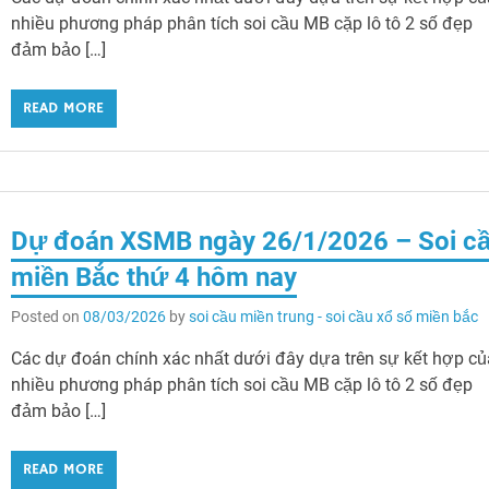
nhiều phương pháp phân tích soi cầu MB cặp lô tô 2 số đẹp
đảm bảo […]
READ MORE
Dự đoán XSMB ngày 26/1/2026 – Soi c
miền Bắc thứ 4 hôm nay
Posted on
08/03/2026
by
soi cầu miền trung - soi cầu xổ số miền bắc
Các dự đoán chính xác nhất dưới đây dựa trên sự kết hợp củ
nhiều phương pháp phân tích soi cầu MB cặp lô tô 2 số đẹp
đảm bảo […]
READ MORE