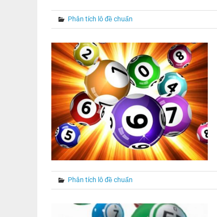
Phân tích lô đề chuẩn
Phân tích lô đề chuẩn