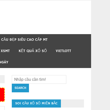
CẦU ĐẸP SIÊU CAO CẤP MT
XSMT
KẾT QUẢ XỔ SỐ
VIETLOTT
NGÀY
SEARCH
SOI CẦU XỔ SỐ MIỀN BẮC