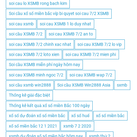
soi cau lo XSMB rong bach kim
Soi cầu xổ số miền bắc víp bi quyet soi cau 7/2 XSMB
soi cau xsmb
soi cau XSMB 1 lo duy nhat
soi cầu XSMB 7/2
soi cau XSMB 7/2 an to
soi cau XSMB 7/2 chinh xac nhat
soi cau XSMB 7/2 lo vip
soi cau XSMB 7/2 loto xien
soi cau XSMB 7/2 mien phi
Soi cầu XSMB miễn phí ngày hôm nay
soi cau XSMB minh ngoc 7/2
soi cau XSMB wap 7/2
soi cầu xsmb win2888
Soi cầu XSMB Win2888 Asia
sxmb
Thống kê giải đặc biệt
Thống kê kết quả xổ số miền Bắc 100 ngày
xổ số dự đoán xổ số miền bắc
xổ số huế
xổ số miền bắc
xổ số miền bắc 12 1 2021
xsmb 7 2 2020
xsmb dự đoán xổ số miền bắc hôm nay
xsmb thứ 2