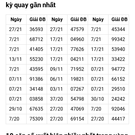
kỳ quay gần nhất
Ngày
Giải
ĐB
Ngày
Giải
ĐB
Ngày
Giải
ĐB
27/21
365
93
27/21
475
79
7/21
453
44
7/21
687
12
17/21
049
60
7/21
993
42
7/21
414
05
17/21
776
26
17/21
539
40
13/11
552
30
17/21
042
11
17/21
334
22
7/21
435
95
09/11
719
52
07/21
947
72
07/11
913
86
06/11
198
21
07/21
661
52
07/21
341
48
03/11
072
67
07/21
295
10
07/21
038
58
37/20
547
98
30/10
242
42
29/10
676
35
27/20
470
69
7/20
920
46
7/20
753
09
27/20
691
54
27/20
444
17