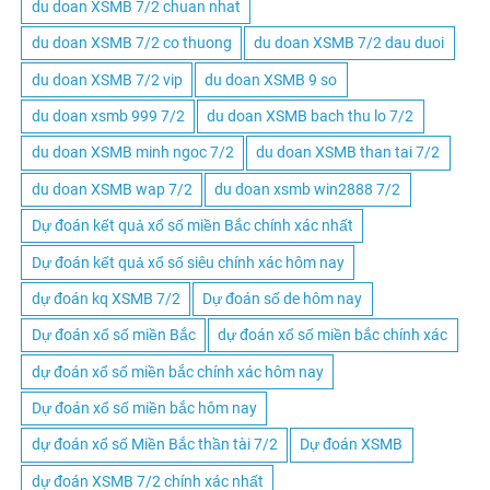
du doan XSMB 7/2 chuan nhat
du doan XSMB 7/2 co thuong
du doan XSMB 7/2 dau duoi
du doan XSMB 7/2 vip
du doan XSMB 9 so
du doan xsmb 999 7/2
du doan XSMB bach thu lo 7/2
du doan XSMB minh ngoc 7/2
du doan XSMB than tai 7/2
du doan XSMB wap 7/2
du doan xsmb win2888 7/2
Dự đoán kết quả xổ số miền Bắc chính xác nhất
Dự đoán kết quả xổ số siêu chính xác hôm nay
dự đoán kq XSMB 7/2
Dự đoán số de hôm nay
Dự đoán xổ số miền Bắc
dự đoán xổ số miền bắc chính xác
dự đoán xổ số miền bắc chính xác hôm nay
Dự đoán xổ số miền bắc hôm nay
dự đoán xổ số Miền Bắc thần tài 7/2
Dự đoán XSMB
dự đoán XSMB 7/2 chính xác nhất