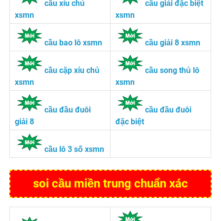
cầu xỉu chủ
cầu giải đặc biệt
xsmn
xsmn
cầu bao lô xsmn
cầu giải 8 xsmn
cầu cặp xỉu chủ
cầu song thủ lô
xsmn
xsmn
cầu đầu đuôi
cầu đầu đuôi
giải 8
đặc biệt
cầu lô 3 số xsmn
soi cầu miền trung chuẩn xác