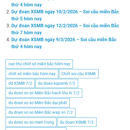
thứ 4 hôm nay
Dự đoán XSMB ngày 10/2/2026 – Soi cầu miền Bắc
thứ 5 hôm nay
Dự đoán XSMB ngày 12/2/2026 – Soi cầu miền Bắc
thứ 7 hôm nay
Dự đoán XSMB ngày 9/3/2026 – Soi cầu miền Bắc
thứ 4 hôm nay
cao thủ chốt số miền bắc hôm nay
chốt số miền bắc hôm nay
Chốt soi cầu XSMB
dd XSMB 7/2
du doan kqxsmb 7/2
du doan xo so Miền Bắc bach thu lo 7/2
du doan xo so Miền Bắc dại phát
du doan xo so Miền Bắc wap.vn 7/2
du doan xo so mien trung
du doan XSMB 7/2