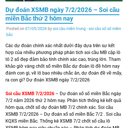
Dự đoán XSMB ngày 7/2/2026 – Soi cầu
miền Bắc thứ 2 hôm nay
Posted on
07/05/2026
by
soi cầu miền trung - soi cầu xổ số miền
bắc
Các dự đoán chính xác nhất dưới đây dựa trên sự kết
hợp của nhiều phương pháp phân tích soi cầu MB cặp lô
tô 2 số đẹp đảm bảo tính chính xác cao, trúng lớn. Tham
khảo giờ vàng chốt số miền Bắc dự đoán lô đề hôm nay
đánh con gì, về lô bao nhiêu chắc ăn, dự đoán đề về mấy,
ra con gì? Dự đoán XSMB ngày 7/2/2026
Soi cầu XSMB 7/2/2026
– Dự đoán xổ số miền Bắc ngày
7/2 năm 2026 thứ 2 hôm nay. Phân tích thống kê kết quả
hôm qua, chốt số dự đoán MB 7/2 chính xác. Soi cầu
XSMB 7/2/2026 – Dự đoán xổ số miền Bắc 7/2 . Soi cầu
KQXS miền Bắc. Thống kê XSMB 7/2 chốt số cầu lô
XSMB hôm nay siêu chuẩn xác – Phân tích dự đoán MB