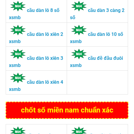
cầu dàn lô 8 số
cầu dàn 3 càng 2
xsmb
số
cầu dàn lô xiên 2
cầu dàn lô 10 số
xsmb
xsmb
cầu dàn lô xiên 3
cầu đề đầu đuôi
xsmb
xsmb
cầu dàn lô xiên 4
xsmb
chốt số miền nam chuẩn xác