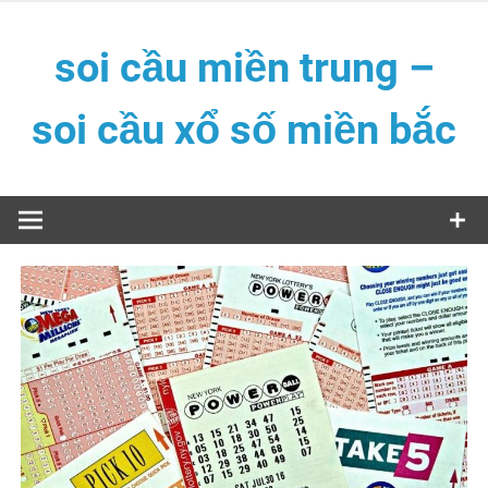
Skip
to
soi cầu miền trung –
content
soi cầu xổ số miền bắc
soi cầu miền trung – soi cầu xổ số miền bắc