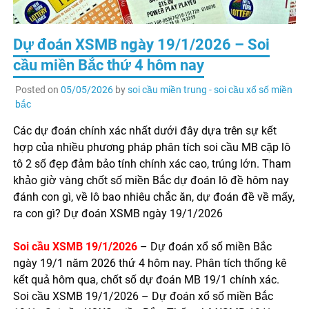
Dự đoán XSMB ngày 19/1/2026 – Soi
cầu miền Bắc thứ 4 hôm nay
Posted on
05/05/2026
by
soi cầu miền trung - soi cầu xổ số miền
bắc
Các dự đoán chính xác nhất dưới đây dựa trên sự kết
hợp của nhiều phương pháp phân tích soi cầu MB cặp lô
tô 2 số đẹp đảm bảo tính chính xác cao, trúng lớn. Tham
khảo giờ vàng chốt số miền Bắc dự đoán lô đề hôm nay
đánh con gì, về lô bao nhiêu chắc ăn, dự đoán đề về mấy,
ra con gì? Dự đoán XSMB ngày 19/1/2026
Soi cầu XSMB 19/1/2026
– Dự đoán xổ số miền Bắc
ngày 19/1 năm 2026 thứ 4 hôm nay. Phân tích thống kê
kết quả hôm qua, chốt số dự đoán MB 19/1 chính xác.
Soi cầu XSMB 19/1/2026 – Dự đoán xổ số miền Bắc