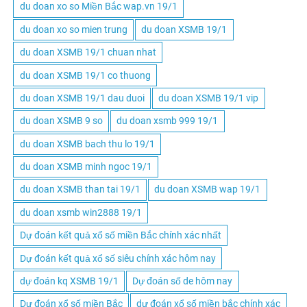
du doan xo so Miền Bắc wap.vn 19/1
du doan xo so mien trung
du doan XSMB 19/1
du doan XSMB 19/1 chuan nhat
du doan XSMB 19/1 co thuong
du doan XSMB 19/1 dau duoi
du doan XSMB 19/1 vip
du doan XSMB 9 so
du doan xsmb 999 19/1
du doan XSMB bach thu lo 19/1
du doan XSMB minh ngoc 19/1
du doan XSMB than tai 19/1
du doan XSMB wap 19/1
du doan xsmb win2888 19/1
Dự đoán kết quả xổ số miền Bắc chính xác nhất
Dự đoán kết quả xổ số siêu chính xác hôm nay
dự đoán kq XSMB 19/1
Dự đoán số de hôm nay
Dự đoán xổ số miền Bắc
dự đoán xổ số miền bắc chính xác