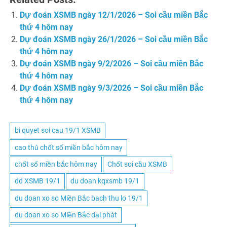
Dự đoán XSMB ngày 12/1/2026 – Soi cầu miền Bắc
thứ 4 hôm nay
Dự đoán XSMB ngày 26/1/2026 – Soi cầu miền Bắc
thứ 4 hôm nay
Dự đoán XSMB ngày 9/2/2026 – Soi cầu miền Bắc
thứ 4 hôm nay
Dự đoán XSMB ngày 9/3/2026 – Soi cầu miền Bắc
thứ 4 hôm nay
bi quyet soi cau 19/1 XSMB
cao thủ chốt số miền bắc hôm nay
chốt số miền bắc hôm nay
Chốt soi cầu XSMB
dd XSMB 19/1
du doan kqxsmb 19/1
du doan xo so Miền Bắc bach thu lo 19/1
du doan xo so Miền Bắc dại phát