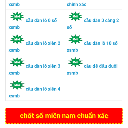
xsmb
chính xác
cầu dàn lô 8 số
cầu dàn 3 càng 2
xsmb
số
cầu dàn lô xiên 2
cầu dàn lô 10 số
xsmb
xsmb
cầu dàn lô xiên 3
cầu đề đầu đuôi
xsmb
xsmb
cầu dàn lô xiên 4
xsmb
chốt số miền nam chuẩn xác