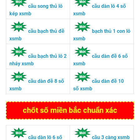
cầu song thủ lô
cầu dàn lô 4 số
kép xsmb
xsmb
cầu bạch thủ đề
bạch thủ 1 con lô
xsmb
xsmb
cầu bạch thủ lô 2
cầu dàn đề 6 số
nháy xsmb
xsmb
cầu dàn đề 8 số
cầu dàn đề 10
xsmb
số xsmb
chốt số miền bắc chuẩn xác
cầu dàn lô 6 số
cầu 3 càng xsmb