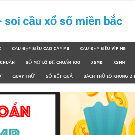
– soi cầu xổ số miền bắc
C
CẦU ĐẸP SIÊU CAO CẤP MB
CẦU ĐẸP SIÊU VÍP MB
 CHUẨN
SỔ MƠ LÔ ĐỀ CHUẨN 100
XSMB
XSMN
Ơ
QUAY THỬ
SỐ KẾT QUẢ
BẠCH THỦ LÔ KHUNG 2 