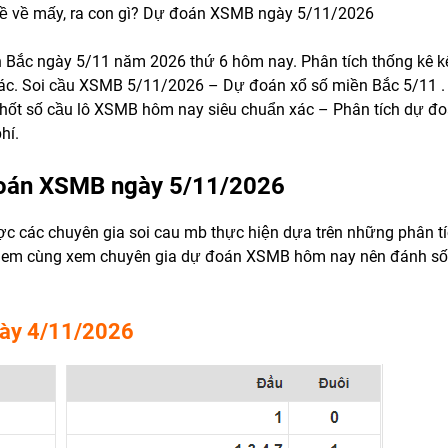
 đề về mấy, ra con gì? Dự đoán XSMB ngày 5/11/2026
Bắc ngày 5/11 năm 2026 thứ 6 hôm nay. Phân tích thống kê k
ác. Soi cầu XSMB 5/11/2026 – Dự đoán xổ số miền Bắc 5/11 .
ốt số cầu lô XSMB hôm nay siêu chuẩn xác – Phân tích dự đ
hí.
đoán XSMB ngày 5/11/2026
các chuyên gia soi cau mb thực hiện dựa trên những phân tí
h em cùng xem chuyên gia dự đoán XSMB hôm nay nên đánh số
ày 4/11/2026