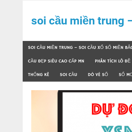
Skip
to
soi cầu miền trung 
content
soi cầu miền trung – soi cầu xổ số miền bắc
SOI CẦU MIỀN TRUNG – SOI CẦU XỔ SỐ MIỀN BẮ
CẦU ĐẸP SIÊU CAO CẤP MN
PHÂN TÍCH LÔ ĐỀ
THỐNG KÊ
SOI CẦU
DÒ VÉ SỐ
SỔ M