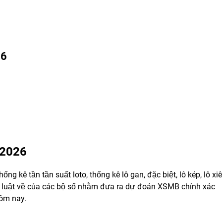
26
/2026
 kê tần tần suất loto, thống kê lô gan, đặc biệt, lô kép, lô xi
uy luật về của các bộ số nhằm đưa ra dự đoán XSMB chính xác
ôm nay.