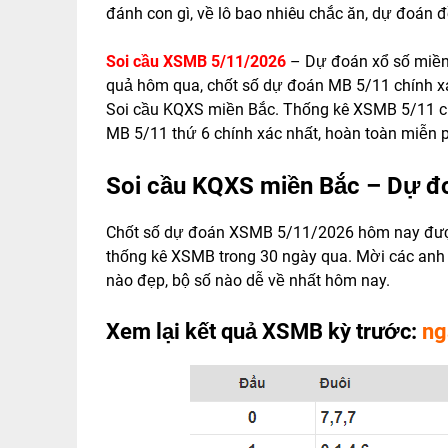
đánh con gì, về lô bao nhiêu chắc ăn, dự đoán
Soi cầu XSMB 5/11/2026
– Dự đoán xổ số miền 
quả hôm qua, chốt số dự đoán MB 5/11 chính x
Soi cầu KQXS miền Bắc. Thống kê XSMB 5/11 ch
MB 5/11 thứ 6 chính xác nhất, hoàn toàn miễn p
Soi cầu KQXS miền Bắc – Dự 
Chốt số dự đoán XSMB 5/11/2026 hôm nay được 
thống kê XSMB trong 30 ngày qua. Mời các an
nào đẹp, bộ số nào dễ về nhất hôm nay.
Xem lại kết quả XSMB kỳ trước:
ng