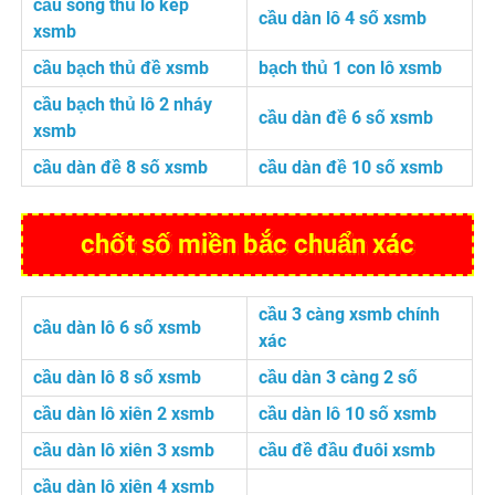
cầu song thủ lô kép
cầu dàn lô 4 số xsmb
xsmb
cầu bạch thủ đề xsmb
bạch thủ 1 con lô xsmb
cầu bạch thủ lô 2 nháy
cầu dàn đề 6 số xsmb
xsmb
cầu dàn đề 8 số xsmb
cầu dàn đề 10 số xsmb
chốt số miền bắc chuẩn xác
cầu 3 càng xsmb chính
cầu dàn lô 6 số xsmb
xác
cầu dàn lô 8 số xsmb
cầu dàn 3 càng 2 số
cầu dàn lô xiên 2 xsmb
cầu dàn lô 10 số xsmb
cầu dàn lô xiên 3 xsmb
cầu đề đầu đuôi xsmb
cầu dàn lô xiên 4 xsmb