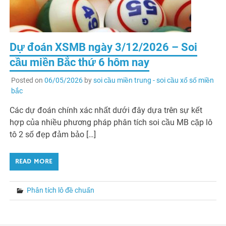
Dự đoán XSMB ngày 3/12/2026 – Soi
cầu miền Bắc thứ 6 hôm nay
Posted on
06/05/2026
by
soi cầu miền trung - soi cầu xổ số miền
bắc
Các dự đoán chính xác nhất dưới đây dựa trên sự kết
hợp của nhiều phương pháp phân tích soi cầu MB cặp lô
tô 2 số đẹp đảm bảo […]
READ MORE
Phân tích lô đề chuẩn