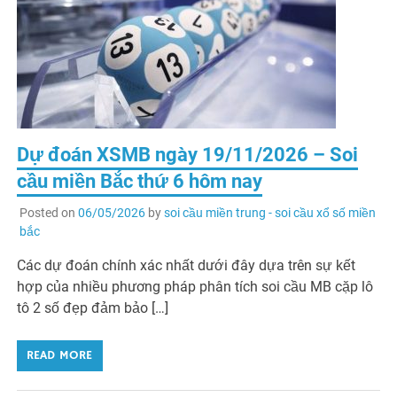
Dự đoán XSMB ngày 19/11/2026 – Soi
cầu miền Bắc thứ 6 hôm nay
Posted on
06/05/2026
by
soi cầu miền trung - soi cầu xổ số miền
bắc
Các dự đoán chính xác nhất dưới đây dựa trên sự kết
hợp của nhiều phương pháp phân tích soi cầu MB cặp lô
tô 2 số đẹp đảm bảo […]
READ MORE