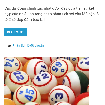
Các dự đoán chính xác nhất dưới đây dựa trên sự kết
hợp của nhiều phương pháp phân tích soi cầu MB cặp lô
tô 2 số đẹp đảm bảo […]
READ MORE
Phân tích lô đề chuẩn