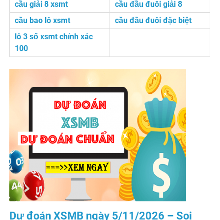
cầu giải 8 xsmt
cầu đầu đuôi giải 8
cầu bao lô xsmt
cầu đầu đuôi đặc biệt
lô 3 số xsmt chính xác
100
Dự đoán XSMB ngày 5/11/2026 – Soi