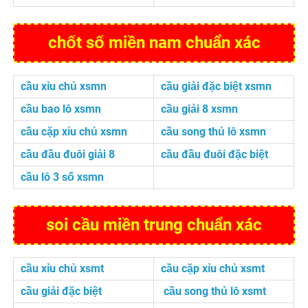
chốt số miền nam chuẩn xác
cầu xỉu chủ xsmn
cầu giải đặc biệt xsmn
cầu bao lô xsmn
cầu giải 8 xsmn
cầu cặp xỉu chủ xsmn
cầu song thủ lô xsmn
cầu đầu đuôi giải 8
cầu đầu đuôi đặc biệt
cầu lô 3 số xsmn
soi cầu miền trung chuẩn xác
cầu xỉu chủ xsmt
cầu cặp xỉu chủ xsmt
cầu giải đặc biệt
cầu song thủ lô xsmt