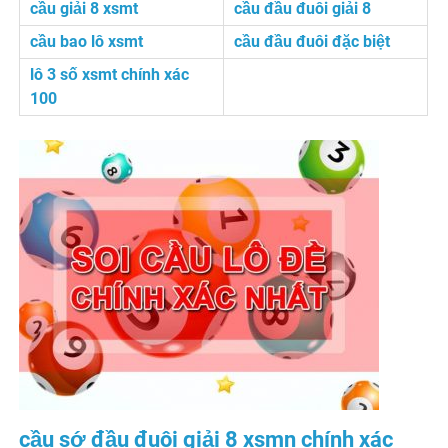
cầu giải 8 xsmt
cầu đầu đuôi giải 8
cầu bao lô xsmt
cầu đầu đuôi đặc biệt
lô 3 số xsmt chính xác
100
cầu sớ đầu đuôi giải 8 xsmn chính xác