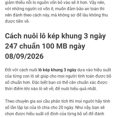
giảm thiểu nỗi lo nguồn vốn bỏ vào sẽ ít hơn. Vậy nên,
với những người có vốn ít, muốn đảm bảo an toàn thì
nên đánh theo cách này, mà không sợ để lâu không thu
được tiền về.
Cách nuôi lô kép khung 3 ngày
247 chuẩn 100 MB ngày
08/09/2026
Đối với cách nuôi
lô kép khung 3 ngày
dựa vào hiệu suất
của từng con lô sẽ giúp cho mọi người tính toán được bộ
số chuẩn hơn. Đặc biệt bạn có thể căn chuẩn xác được
thời điểm khi nào lô sẽ về, để nuôi hiệu quả nhất.
Theo chuyên gia soi cầu phân tích thì mọi người hãy tính
số lần lặp lại của lô chia cho 20 ngày. Như vậy, bạn sẽ
chọn được hiệu suất cố định của từng bộ số để đánh