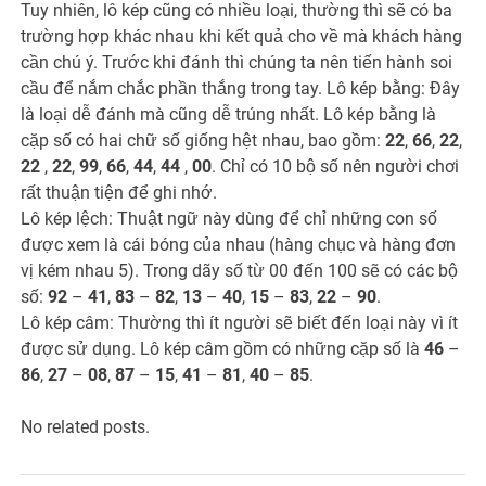
Tuy nhiên, lô kép cũng có nhiều loại, thường thì sẽ có ba
trường hợp khác nhau khi kết quả cho về mà khách hàng
cần chú ý. Trước khi đánh thì chúng ta nên tiến hành soi
cầu để nắm chắc phần thắng trong tay. Lô kép bằng: Đây
là loại dễ đánh mà cũng dễ trúng nhất. Lô kép bằng là
cặp số có hai chữ số giống hệt nhau, bao gồm:
22
,
66
,
22
,
22
,
22
,
99
,
66
,
44
,
44
,
00
. Chỉ có 10 bộ số nên người chơi
rất thuận tiện để ghi nhớ.
Lô kép lệch: Thuật ngữ này dùng để chỉ những con số
được xem là cái bóng của nhau (hàng chục và hàng đơn
vị kém nhau 5). Trong dãy số từ 00 đến 100 sẽ có các bộ
số:
92
–
41
,
83
–
82
,
13
–
40
,
15
–
83
,
22
–
90
.
Lô kép câm: Thường thì ít người sẽ biết đến loại này vì ít
được sử dụng. Lô kép câm gồm có những cặp số là
46
–
86
,
27
–
08
,
87
–
15
,
41
–
81
,
40
–
85
.
No related posts.