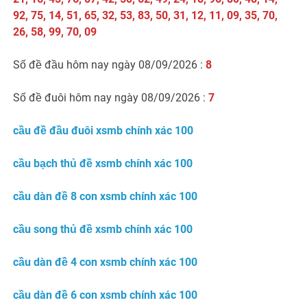
92, 75, 14, 51, 65, 32, 53, 83, 50, 31, 12, 11, 09, 35, 70,
26, 58, 99, 70, 09
Số đề đầu hôm nay ngày 08/09/2026 :
8
Số đề đuôi hôm nay ngày 08/09/2026 :
7
cầu đề đầu đuôi xsmb chính xác 100
cầu bạch thủ đề xsmb chính xác 100
cầu dàn đề 8 con xsmb chính xác 100
cầu song thủ đề xsmb chính xác 100
cầu dàn đề 4 con xsmb chính xác 100
cầu dàn đề 6 con xsmb chính xác 100