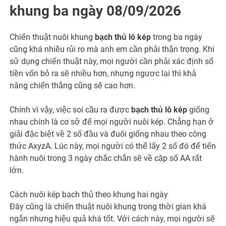
khung ba ngày 08/09/2026
Chiến thuật nuôi khung
bạch thủ lô kép
trong ba ngày
cũng khá nhiều rủi ro mà anh em cần phải thận trọng. Khi
sử dụng chiến thuật này, mọi người cần phải xác định số
tiền vốn bỏ ra sẽ nhiều hơn, nhưng ngược lại thì khả
năng chiến thắng cũng sẽ cao hơn.
Chính vì vậy, việc soi cầu ra được
bạch thủ lô kép
giống
nhau chính là cơ sở để mọi người nuôi kép. Chẳng hạn ở
giải đặc biệt về 2 số đầu và đuôi giống nhau theo công
thức AxyzA. Lúc này, mọi người có thể lấy 2 số đó để tiến
hành nuôi trong 3 ngày chắc chắn sẽ về cặp số AA rất
lớn.
Cách nuôi kép bạch thủ theo khung hai ngày
Đây cũng là chiến thuật nuôi khung trong thời gian khá
ngắn nhưng hiệu quả khá tốt. Với cách này, mọi người sẽ