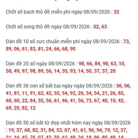
Chốt số bạch thủ đề miễn phí ngày 08/09/2026 :
32
Chốt số song thủ đề ngày 08/09/2026 :
02, 63
Dàn đề 10 số cực chuẩn miễn phí ngày 08/09/2026 :
73,
89, 06, 61, 83, 81, 24, 66, 68, 90
Dàn đề 20 số ngày 08/09/2026 :
98, 66, 84, 98, 63, 10,
58, 49, 97, 98, 89, 56, 14, 35, 93, 14, 50, 37, 37, 20
Dàn đề 36 con số bất bại ngày ngày 08/09/2026 :
36, 06,
41, 81, 11, 91, 62, 42, 55, 54, 92, 26, 34, 54, 21, 26, 85,
60, 60, 22, 84, 35, 56, 61, 46, 41, 56, 73, 67, 40, 10, 42,
69, 20, 82, 12
Dàn đề 50 số bất tử đẹp nhất hôm nay ngày 08/09/2026
:
19, 37, 68, 82, 31, 84, 53, 07, 41, 61, 96, 94, 79, 12, 37,
21, 16, 45, 76, 07, 42, 50, 62, 49, 24, 18, 96, 80, 48, 14,