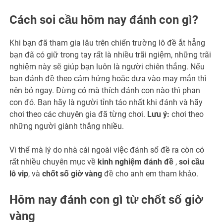
Cách soi cầu hôm nay đánh con gì?
Khi bạn đã tham gia lâu trên chiến trường lô đề ắt hẳng
bạn đã có giữ trong tay rất là nhiều trãi ngiệm, những trãi
nghiệm này sẽ giúp bạn luôn là người chiên thắng. Nếu
bạn đánh đề theo cảm hứng hoặc dựa vào may mắn thì
nên bỏ ngay. Đừng có mà thích đánh con nào thì phan
con đó. Bạn hãy là người tỉnh táo nhất khi đánh và hãy
chơi theo các chuyên gia đã từng chơi.
Lưu ý:
chơi theo
những người giành thắng nhiều.
Vì thế mà lý do nhà cái ngoài việc đánh số đề ra còn có
rất nhiều chuyên mục về
kinh nghiệm đánh đề
,
soi cầu
lô vip
, và
chốt số giờ vàng
đề cho anh em tham khảo.
Hôm nay đánh con gì từ chốt số giờ
vàng