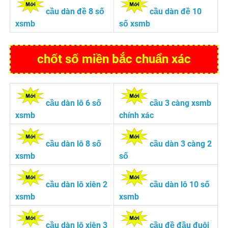
cầu dàn đề 8 số
cầu dàn đề 10
xsmb
số xsmb
chốt số miền bắc chuẩn xác
cầu dàn lô 6 số
cầu 3 càng xsmb
xsmb
chính xác
cầu dàn lô 8 số
cầu dàn 3 càng 2
xsmb
số
cầu dàn lô xiên 2
cầu dàn lô 10 số
xsmb
xsmb
cầu dàn lô xiên 3
cầu đề đầu đuôi