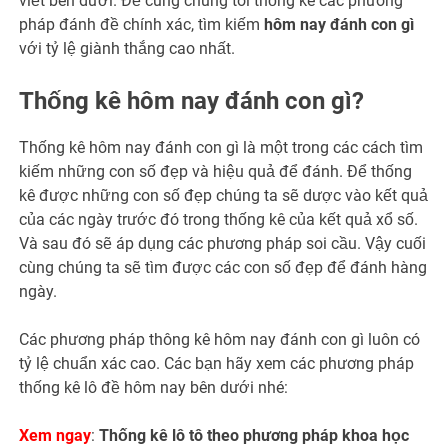
viết bên dưới. Để cùng chúng tôi thống kê các phương
pháp đánh đề chính xác, tìm kiếm
hôm nay đánh con gì
với tỷ lệ giành thắng cao nhất.
Thống kê hôm nay đánh con gì?
Thống kê hôm nay đánh con gì là một trong các cách tìm
kiếm những con số đẹp và hiệu quả để đánh. Để thống
kê được những con số đẹp chúng ta sẽ dược vào kết quả
của các ngày trước đó trong thống kê của kết quả xổ số.
Và sau đó sẽ áp dụng các phương pháp soi cầu. Vậy cuối
cùng chúng ta sẽ tìm được các con số đẹp để đánh hàng
ngày.
Các phương pháp thông kê hôm nay đánh con gì luôn có
tỷ lệ chuẩn xác cao. Các bạn hãy xem các phương pháp
thống kê lô đề hôm nay bên dưới nhé:
Xem ngay
:
Thống kê lô tô theo phương pháp khoa học