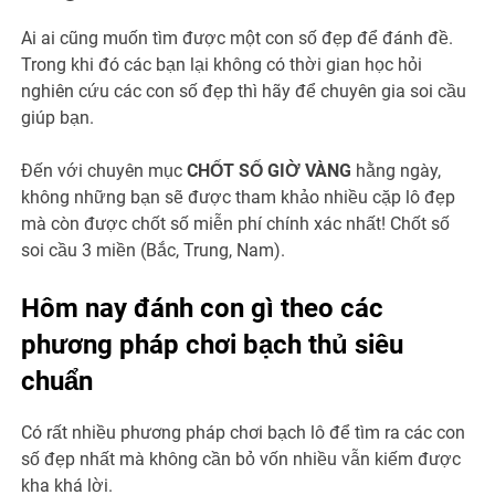
Ai ai cũng muốn tìm được một con số đẹp để đánh đề.
Trong khi đó các bạn lại không có thời gian học hỏi
nghiên cứu các con số đẹp thì hãy để chuyên gia soi cầu
giúp bạn.
Đến với chuyên mục
CHỐT SỐ GIỜ VÀNG
hằng ngày,
không những bạn sẽ được tham khảo nhiều cặp lô đẹp
mà còn được chốt số miễn phí chính xác nhất! Chốt số
soi cầu 3 miền (Bắc, Trung, Nam).
Hôm nay đánh con gì theo c
ác
phương pháp chơi bạch thủ siêu
chuẩn
Có rất nhiều phương pháp chơi bạch lô để tìm ra các con
số đẹp nhất mà không cần bỏ vốn nhiều vẫn kiếm được
kha khá lời.