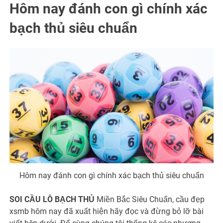
Hôm nay đánh con gì chính xác
bạch thủ siêu chuẩn
Hôm nay đánh con gì chính xác bạch thủ siêu chuẩn
SOI CẦU LÔ BẠCH THỦ
Miền Bắc Siêu Chuẩn, cầu đẹp
xsmb hôm nay đã xuất hiện hãy đọc và đừng bỏ lỡ bài