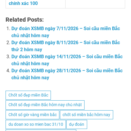
chính xác 100
Related Posts:
Dự đoán XSMB ngày 7/11/2026 – Soi cầu miền Bắc
chủ nhật hôm nay
Dự đoán XSMB ngày 8/11/2026 – Soi cầu miền Bắc
thứ 2 hôm nay
Dự đoán XSMB ngày 14/11/2026 – Soi cầu miền Bắc
chủ nhật hôm nay
Dự đoán XSMB ngày 28/11/2026 – Soi cầu miền Bắc
chủ nhật hôm nay
Chốt số đẹp miền Bắc
Chốt số đẹp miền Bắc hôm nay chủ nhật
Chốt số giờ vàng miền bắc
chốt số miền bắc hôm nay
du doan xo so mien bac 31/10
dự đoán