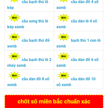
cầu bạch thủ lô
cầu dàn đề 4 số
kép
xsmb
cầu song thủ lô
cầu dàn lô 4 số
kép xsmb
xsmb
cầu bạch thủ đề
bạch thủ 1 con lô
xsmb
xsmb
cầu bạch thủ lô 2
cầu dàn đề 6 số
nháy xsmb
xsmb
cầu dàn đề 8 số
cầu dàn đề 10
xsmb
số xsmb
chốt số miền bắc chuẩn xác