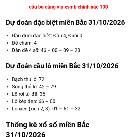
cầu ba càng víp xsmb chính xác 100
Dự đoán đặc biệt miền Bắc 31/10/2026
Đầu đuôi đặc biệt:
Đầu 4, Đuôi 0
Đề chạm:
4
Dàn đề 4 số:
46 – 00 – 89 – 28
Dự đoán cầu lô miền Bắc 31/10/2026
Bạch thủ lô:
72
Song thủ lô:
42 – 79
Lô rơi từ đề:
35
Lô kép đẹp:
66 – 00
Lô xiên (xiên 2, 3): 01
– 61 – 32
Thống kê xổ số miền Bắc
31/10/2026