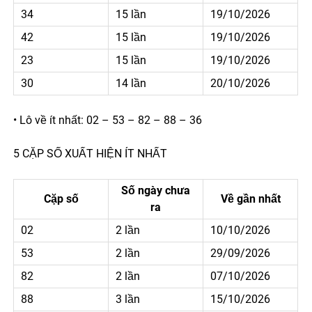
34
15 lần
19/10/2026
42
15 lần
19/10/2026
23
15 lần
19/10/2026
30
14 lần
20/10/2026
• Lô về ít nhất:
02 – 53 – 82 – 88 – 36
5 CẶP SỐ XUẤT HIỆN ÍT NHẤT
Số ngày chưa
Cặp số
Về gần nhất
ra
02
2 lần
10/10/2026
53
2 lần
29/09/2026
82
2 lần
07/10/2026
88
3 lần
15/10/2026