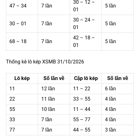
30 – 12 –
47 – 34
7 lần
5 lần
01
30 – 24 –
30 – 01
7 lần
5 lần
01
42 – 18 –
68 – 18
7 lần
5 lần
01
Thống kê lô kép XSMB 31/10/2026
Lô kép
Số lần về
Cặp lô kép
Số lần về
11
12 lần
11 – 22
6 lần
22
11 lần
33 – 55
4 lần
55
10 lần
11 – 44
4 lần
33
7 lần
55 – 77
4 lần
77
7 lần
44 – 55
3 lần