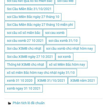
soi cầu kết quả xổ số miền bắc
Soi cầu MB
Soi Cầu Miền Bắc 31/10/2021
soi Cầu Miền Bắc ngày 27 tháng 10
Soi Cầu Miền Bắc ngày 27 tháng 10 miễn phí
soi cầu xổ số miền bắc
soi cau xsmb
soi cầu xsmb 27 10 2021
soi cầu xsmb 31/10
Soi cầu XSMB chủ nhật
soi cầu xsmb chủ nhật hôm nay
Soi cầu XSMB ngày 27 10 2021
soi xsmb
Thống kê XSMB chủ nhật
xổ số Miền Bắc hôm nay
xổ số miền Bắc hôm nay chủ nhật ngày 31/10
xsmb 31 10 2020
XSMB 31/10/2021
XSMB năm 2021
xsmb ngay 31 10 2021
Phân tích lô đề chuẩn