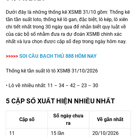
Dưới đây là những thống kê XSMB 31/10 gồm: Thống kê
tần tần suất loto, thống kê lô gan, đặc biệt, lô kép, lô xiên
chi tiết nhất trong 30 ngày qua để nhận biết quy luật về
của các bộ số nhằm đưa ra dự đoán XSMB chính xác
nhất và lựa chọn được cặp số đẹp trong ngày hôm nay.
>>>>>
SOI CẦU BẠCH THỦ 888 HÔM NAY
Thống kê tần suất lô tô XSMB 31/10/2026
• Lô về nhiều nhất:
11 – 34 – 42 – 23 – 30
5 CẶP SỐ XUẤT HIỆN NHIỀU NHẤT
Số ngày chưa
Cặp số
Về gần nhất
ra
11
15 lần
20/10/2026