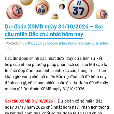
Dự đoán XSMB ngày 31/10/2026 – Soi
cầu miền Bắc chủ nhật hôm nay
Posted on
07/05/2026
by
soi cầu miền trung - soi cầu xổ số miền
bắc
Các dự đoán chính xác nhất dưới đây dựa trên sự kết
hợp của nhiều phương pháp phân tích soi cầu MB cặp lô
tô 2 số đẹp đảm bảo tính chính xác cao, trúng lớn. Tham
khảo giờ vàng chốt số miền Bắc dự đoán lô đề hôm nay
đánh con gì, về lô bao nhiêu chắc ăn, dự đoán đề về mấy,
ra con gì? Dự đoán XSMB ngày 31/10/2026
Soi cầu XSMB 31/10/2026
– Dự đoán xổ số miền Bắc
ngày 31/10 năm 2026 chủ nhật hôm nay. Phân tích thống
kê kết quả hôm qua, chốt số dự đoán MB 31/10 chính