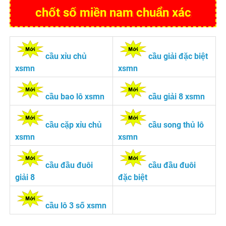
chốt số miền nam chuẩn xác
cầu xỉu chủ
cầu giải đặc biệt
xsmn
xsmn
cầu bao lô xsmn
cầu giải 8 xsmn
cầu cặp xỉu chủ
cầu song thủ lô
xsmn
xsmn
cầu đầu đuôi
cầu đầu đuôi
giải 8
đặc biệt
cầu lô 3 số xsmn