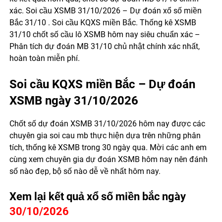
xác. Soi cầu XSMB 31/10/2026 – Dự đoán xổ số miền
Bắc 31/10 . Soi cầu KQXS miền Bắc. Thống kê XSMB
31/10 chốt số cầu lô XSMB hôm nay siêu chuẩn xác –
Phân tích dự đoán MB 31/10 chủ nhật chính xác nhất,
hoàn toàn miễn phí.
Soi cầu KQXS miền Bắc – Dự đoán
XSMB ngày 31/10/2026
Chốt số dự đoán XSMB 31/10/2026 hôm nay được các
chuyên gia soi cau mb thực hiện dựa trên những phân
tích, thống kê XSMB trong 30 ngày qua. Mời các anh em
cùng xem chuyên gia dự đoán XSMB hôm nay nên đánh
số nào đẹp, bộ số nào dễ về nhất hôm nay.
Xem lại kết quả xổ số miền bắc ngày
30/10/2026