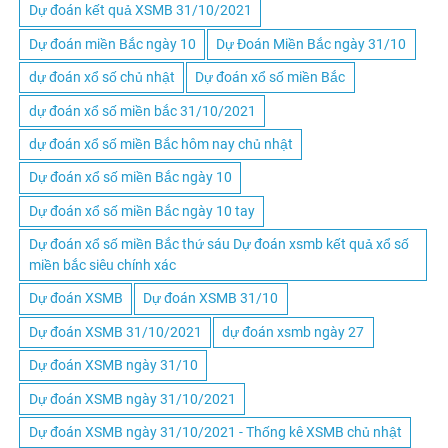
Dự đoán kết quả XSMB 31/10/2021
Dự đoán miền Bắc ngày 10
Dự Đoán Miền Bắc ngày 31/10
dự đoán xổ số chủ nhật
Dự đoán xổ số miền Bắc
dự đoán xổ số miền bắc 31/10/2021
dự đoán xổ số miền Bắc hôm nay chủ nhật
Dự đoán xổ số miền Bắc ngày 10
Dự đoán xổ số miền Bắc ngày 10 tay
Dự đoán xổ số miền Bắc thứ sáu Dự đoán xsmb kết quả xổ số
miền bắc siêu chính xác
Dự đoán XSMB
Dự đoán XSMB 31/10
Dự đoán XSMB 31/10/2021
dự đoán xsmb ngày 27
Dự đoán XSMB ngày 31/10
Dự đoán XSMB ngày 31/10/2021
Dự đoán XSMB ngày 31/10/2021 - Thống kê XSMB chủ nhật