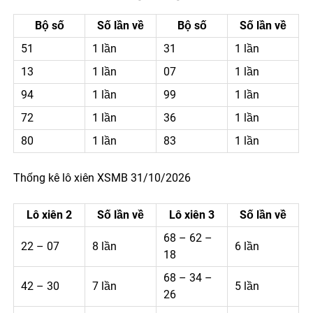
Bộ số
Số lần về
Bộ số
Số lần về
51
1 lần
31
1 lần
13
1 lần
07
1 lần
94
1 lần
99
1 lần
72
1 lần
36
1 lần
80
1 lần
83
1 lần
Thống kê lô xiên XSMB 31/10/2026
Lô xiên 2
Số lần về
Lô xiên 3
Số lần về
68 – 62 –
22 – 07
8 lần
6 lần
18
68 – 34 –
42 – 30
7 lần
5 lần
26