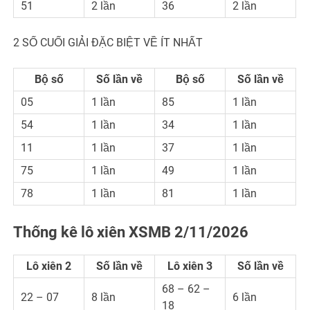
51
2 lần
36
2 lần
2 SỐ CUỐI GIẢI ĐẶC BIỆT VỀ ÍT NHẤT
Bộ số
Số lần về
Bộ số
Số lần về
05
1 lần
85
1 lần
54
1 lần
34
1 lần
11
1 lần
37
1 lần
75
1 lần
49
1 lần
78
1 lần
81
1 lần
Thống kê lô xiên XSMB 2/11/2026
Lô xiên 2
Số lần về
Lô xiên 3
Số lần về
68 – 62 –
22 – 07
8 lần
6 lần
18