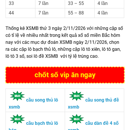
33
7 lần
33 – 55
4 lần
44
7 lần
55 – 88
4 lần
Thống kê XSMB thứ 3 ngày 2/11/2026 với những cặp số
có tỉ lệ về nhiều nhất trong kết quả xổ số miền Bắc hôm
nay với các mục dự đoán XSMB ngày 2/11/2026, chọn
ra các cặp lô bạch thủ lô, những cặp lô tô xiên, lô tô gan,
lô tô 3 số, soi lô đề XSMB với tỷ lệ trúng cao.
chốt số vip ăn ngay
cầu song thủ lô
cầu song thủ đề
xsmb
xsmb
cầu bạch thủ lô
cầu dàn đề 4 số