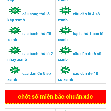
kép
xsmb
cầu song thủ lô
cầu dàn lô 4 số
kép xsmb
xsmb
cầu bạch thủ đề
bạch thủ 1 con lô
xsmb
xsmb
cầu bạch thủ lô 2
cầu dàn đề 6 số
nháy xsmb
xsmb
cầu dàn đề 8 số
cầu dàn đề 10
xsmb
số xsmb
chốt số miền bắc chuẩn xác