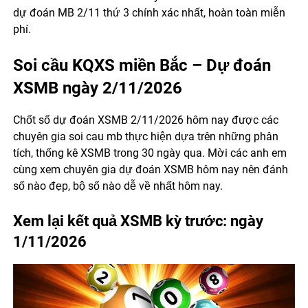
dự đoán MB 2/11 thứ 3 chính xác nhất, hoàn toàn miễn
phí.
Soi cầu KQXS miền Bắc – Dự đoán
XSMB ngày 2/11/2026
Chốt số dự đoán XSMB 2/11/2026 hôm nay được các
chuyên gia soi cau mb thực hiện dựa trên những phân
tích, thống kê XSMB trong 30 ngày qua. Mời các anh em
cùng xem chuyên gia dự đoán XSMB hôm nay nên đánh
số nào đẹp, bộ số nào dễ về nhất hôm nay.
Xem lại kết quả XSMB kỳ trước: ngày
1/11/2026