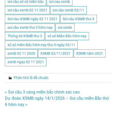
soi cầu xổ số miền bắc
soi cau xsmb
soi cầu xsmb 02 11 2021
soi cầu xsmb 02/11
Soi cầu XSMB ngày 02 11 2021
Soi cầu XSMB thứ 3
soi cầu xsmb thứ 3 hôm nay
soi xsmb
Thống kê XSMB thứ 3
xổ số Miền Bắc hôm nay
xổ số miền Bắc hôm nay thứ 3 ngày 02/11
xsmb 02 11 2020
XSMB 02/11/2021
XSMB năm 2021
xsmb ngay 02 11 2021
Phân tích lô đề chuẩn
Điều
« Soi cầu 3 càng miền bắc chính xác cao
Dự đoán XSMB ngày 14/1/2026 – Soi cầu miền Bắc thứ
hướng
6 hôm nay »
bài