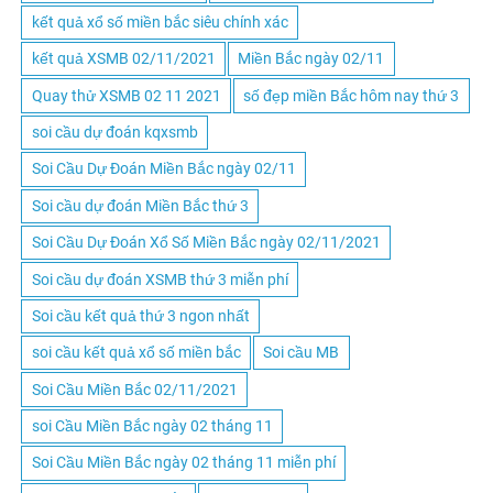
kết quả xổ số miền bắc siêu chính xác
kết quả XSMB 02/11/2021
Miền Bắc ngày 02/11
Quay thử XSMB 02 11 2021
số đẹp miền Bắc hôm nay thứ 3
soi cầu dự đoán kqxsmb
Soi Cầu Dự Đoán Miền Bắc ngày 02/11
Soi cầu dự đoán Miền Bắc thứ 3
Soi Cầu Dự Đoán Xổ Số Miền Bắc ngày 02/11/2021
Soi cầu dự đoán XSMB thứ 3 miễn phí
Soi cầu kết quả thứ 3 ngon nhất
soi cầu kết quả xổ số miền bắc
Soi cầu MB
Soi Cầu Miền Bắc 02/11/2021
soi Cầu Miền Bắc ngày 02 tháng 11
Soi Cầu Miền Bắc ngày 02 tháng 11 miễn phí