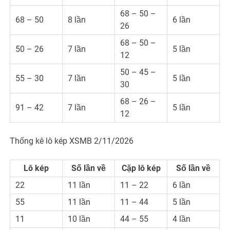
68 – 50 –
68 – 50
8 lần
6 lần
26
68 – 50 –
50 – 26
7 lần
5 lần
12
50 – 45 –
55 – 30
7 lần
5 lần
30
68 – 26 –
91 – 42
7 lần
5 lần
12
Thống kê lô kép XSMB 2/11/2026
Lô kép
Số lần về
Cặp lô kép
Số lần về
22
11 lần
11 – 22
6 lần
55
11 lần
11 – 44
5 lần
11
10 lần
44 – 55
4 lần