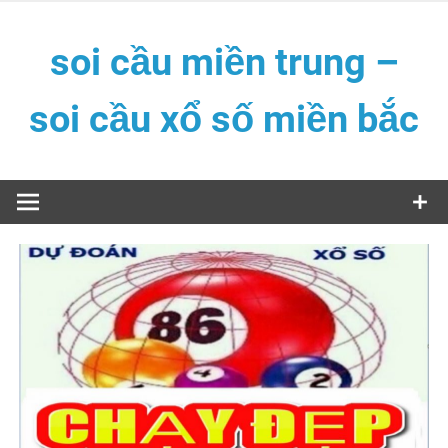
Skip
to
soi cầu miền trung –
content
soi cầu xổ số miền bắc
soi cầu miền trung – soi cầu xổ số miền bắc