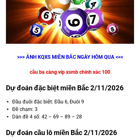
>>> ẢNH KQXS MIỀN BẮC NGÀY HÔM QUA <<<
cầu ba càng víp xsmb chính xác 100
Dự đoán đặc biệt miền Bắc 2/11/2026
Đầu đuôi đặc biệt:
Đầu 6, Đuôi 9
Đề chạm:
3
Dàn đề 4 số:
42 – 69 – 89 – 28
Dự đoán cầu lô miền Bắc 2/11/2026