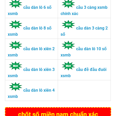
cầu dàn lô 6 số
cầu 3 càng xsmb
xsmb
chính xác
cầu dàn lô 8 số
cầu dàn 3 càng 2
xsmb
số
cầu dàn lô xiên 2
cầu dàn lô 10 số
xsmb
xsmb
cầu dàn lô xiên 3
cầu đề đầu đuôi
xsmb
xsmb
cầu dàn lô xiên 4
xsmb
chốt số miền nam chuẩn xác