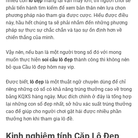
nhiều con
lô đẹp
mang lại vận may lớn, thì người chơi sẽ
phải tiến hành tìm kiếm để xem bản thân nên lựa chọn
phương pháp nào tham gia được cược. Hiểu được điều
này, hầu hết chúng ta sẽ phải nhắm đến những phương
pháp sự thực sự chắc chắn và tạo sự ổn định hơn về
chiến thắng của mình.
Vậy nên, nếu bạn là một người trong số đó với mong
muốn thực hiện
soi cầu lô đẹp
thành công thì không nên
bỏ qua Cầu lô đẹp hôm nay vip.
Được biết,
lô đẹp
là một thuật ngữ chuyên dùng để chỉ
riêng những có số có khả năng trúng thưởng cao về trong
bảng KQXS hàng ngày. Mục đích chính ở đây là tổng hợp
lại những con số đẹp nhất, sở hữu xác suất trúng thưởng
cao để giúp cho người chơi gặt hái được nhiều phần
thưởng hơn khi tham gia lô đề.
Kinh nghiệm tính Cặp Lô Đẹp