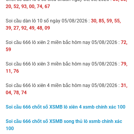
20, 52, 93, 00, 74, 67
Soi cầu dàn lô 10 số ngày 05/08/2026 :
30, 85, 59, 55,
39, 27, 92, 49, 48, 09
Soi cầu 666 lô xiên 2 miền bắc hôm nay 05/08/2026 :
72,
59
Soi cầu 666 lô xiên 3 miền bắc hôm nay 05/08/2026 :
79,
11, 76
Soi cầu 666 lô xiên 4 miền bắc hôm nay 05/08/2026 :
31,
04, 78, 74
Soi cầu 666 chốt số XSMB lô xiên 4 xsmb chính xác 100
Soi cầu 666 chốt số XSMB song thủ lô xsmb chính xác
100