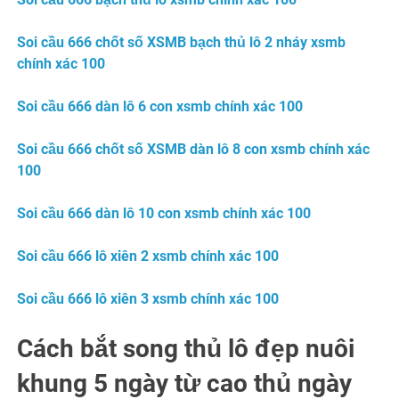
Soi cầu 666 chốt số XSMB bạch thủ lô 2 nháy xsmb
chính xác 100
Soi cầu 666 dàn lô 6 con xsmb chính xác 100
Soi cầu 666 chốt số XSMB dàn lô 8 con xsmb chính xác
100
Soi cầu 666 dàn lô 10 con xsmb chính xác 100
Soi cầu 666 lô xiên 2 xsmb chính xác 100
Soi cầu 666 lô xiên 3 xsmb chính xác 100
Cách bắt song thủ lô đẹp nuôi
khung 5 ngày từ cao thủ ngày