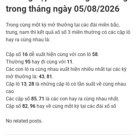
trong tháng ngày 05/08/2026
Trong cùng một kỳ mở thưởng tại các đài miền bắc,
trung, nam thì kết quả xổ số 3 miền thường có các cặp lô
hay ra cùng nhau là:
Cặp số
16
dễ xuất hiện cùng với con lô
58
.
Thường
95
hay đi cùng với
11
.
Các con lô ra cùng nhau xuất hiện nhiều nhất tại các kỳ
mở thưởng là:
43
,
81
.
Cặp lô
13
,
28
là những cặp lô có tần suất về cùng nhau
cao
Các cặp số
85
,
71
là các con hay ra cùng nhau nhất.
Cặp số
82
,
96
hay về cùng một kỳ tại các đài xổ số
No related posts.