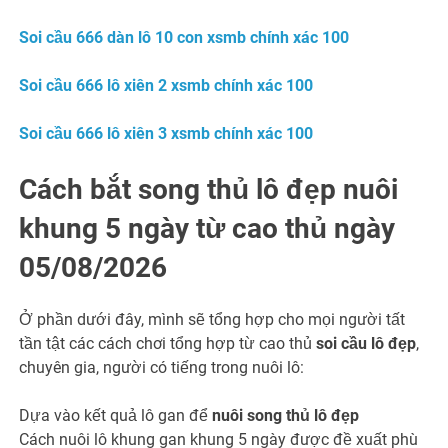
Soi cầu 666 dàn lô 10 con xsmb chính xác 100
Soi cầu 666 lô xiên 2 xsmb chính xác 100
Soi cầu 666 lô xiên 3 xsmb chính xác 100
Cách bắt song thủ lô đẹp nuôi
khung 5 ngày từ cao thủ ngày
05/08/2026
Ở phần dưới đây, mình sẽ tổng hợp cho mọi người tất
tần tật các cách chơi tổng hợp từ cao thủ
soi cầu lô đẹp
,
chuyên gia, người có tiếng trong nuôi lô:
Dựa vào kết quả lô gan để
nuôi song thủ lô đẹp
Cách nuôi lô khung gan khung 5 ngày được đề xuất phù