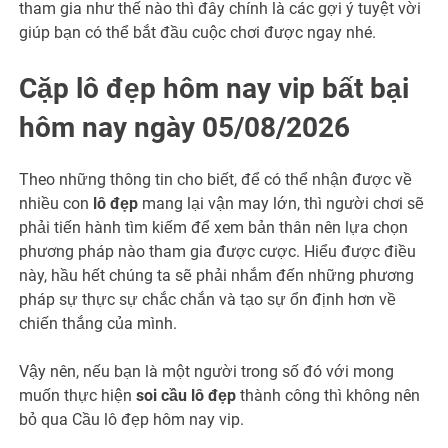
tham gia như thế nào thì đây chính là các gợi ý tuyệt vời
giúp bạn có thể bắt đầu cuộc chơi được ngay nhé.
Cặp lô đẹp hôm nay vip bất bại
hôm nay ngày 05/08/2026
Theo những thông tin cho biết, để có thể nhận được về
nhiều con
lô đẹp
mang lại vận may lớn, thì người chơi sẽ
phải tiến hành tìm kiếm để xem bản thân nên lựa chọn
phương pháp nào tham gia được cược. Hiểu được điều
này, hầu hết chúng ta sẽ phải nhắm đến những phương
pháp sự thực sự chắc chắn và tạo sự ổn định hơn về
chiến thắng của mình.
Vậy nên, nếu bạn là một người trong số đó với mong
muốn thực hiện
soi cầu lô đẹp
thành công thì không nên
bỏ qua Cầu lô đẹp hôm nay vip.