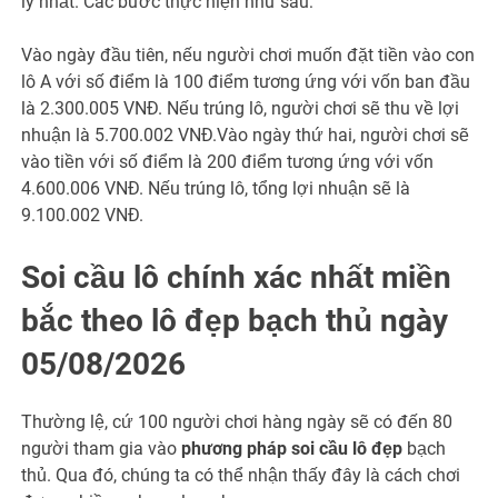
lý nhất. Các bước thực hiện như sau:
Vào ngày đầu tiên, nếu người chơi muốn đặt tiền vào con
lô A với số điểm là 100 điểm tương ứng với vốn ban đầu
là 2.300.005 VNĐ. Nếu trúng lô, người chơi sẽ thu về lợi
nhuận là 5.700.002 VNĐ.Vào ngày thứ hai, người chơi sẽ
vào tiền với số điểm là 200 điểm tương ứng với vốn
4.600.006 VNĐ. Nếu trúng lô, tổng lợi nhuận sẽ là
9.100.002 VNĐ.
Soi cầu lô chính xác nhất miền
bắc theo lô đẹp bạch thủ ngày
05/08/2026
Thường lệ, cứ 100 người chơi hàng ngày sẽ có đến 80
người tham gia vào
phương pháp soi cầu lô đẹp
bạch
thủ. Qua đó, chúng ta có thể nhận thấy đây là cách chơi