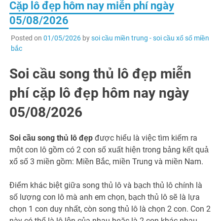
Cặp lô đẹp hôm nay miễn phí ngày
05/08/2026
Posted on
01/05/2026
by
soi cầu miền trung - soi cầu xổ số miền
bắc
Soi cầu song thủ lô đẹp miễn
phí cặp lô đẹp hôm nay ngày
05/08/2026
Soi cầu song thủ lô đẹp
được hiểu là việc tìm kiếm ra
một con lô gồm có 2 con số xuất hiện trong bảng kết quả
xổ số 3 miền gồm: Miền Bắc, miền Trung và miền Nam.
Điểm khác biệt giữa song thủ lô và bạch thủ lô chính là
số lượng con lô mà anh em chọn, bạch thủ lô sẽ là lựa
chọn 1 con duy nhất, còn song thủ lô là chọn 2 con. Con 2
này có thể là lô lộn của nhau hoặc là 2 con khác nhau