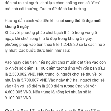
đến rủi ro khi người chơi lựa chọn những con số “đen”
mà nhà cái thường đưa ra để đánh lạc hướng.
Hướng dẫn cách vào tiền khi chơi
song thủ lô đẹp nuôi
khung 5 ngày
Khác với phương pháp chơi bạch thủ lô trong vòng 5
ngày, khi chơi song thủ lô đẹp trong khung 5 ngày,
phương pháp vào tiền theo tỉ lệ 1:2:4:8:20 sẽ là cách hợp
lý nhất. Các bước thực hiện như sau:
Vào ngày đầu tiên, nếu người chơi muốn đặt tiền vào con
lô A với số điểm là 100 điểm tương ứng với vốn ban đầu
là 2.300.002 VNĐ. Nếu trúng lô, người chơi sẽ thu về lợi
nhuận là 5.700.007 VNĐ.Vào ngày thứ hai, người chơi sẽ
vào tiền với số điểm là 200 điểm tương ứng với vốn
4.600.005 VNĐ. Nếu trúng lô, tổng lợi nhuận sẽ là
9.100.002 VNĐ.