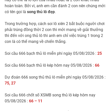
hoàn toàn. Bởi vì, anh em cần đánh 2 con nên chúng mới
có tên gọi là
song thủ lô đẹp
.
Trong trường hợp, cách soi lô xiên 2 bắt buộc người chơi
phải trúng đồng thời 2 con thì mới mang về giải thưởng
thì đến với ong thủ lô thì anh em chỉ việc trúng 1 trong 2
con là có thể mang về chiến thắng.
Soi cầu 666 bạch thủ lô miễn phí ngày 05/08/2026 :
25
Soi cầu 666 bạch thủ lô kép hôm nay 05/08/2026 :
66
Dự đoán 666 song thủ thủ lô miễn phí ngày 05/08/2026 :
75, 27
Soi cầu 666 chốt số XSMB song thủ lô kép hôm nay
05/08/2026 :
66 – 11