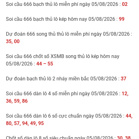
Soi cầu 666 bạch thủ lô miễn phí ngày 05/08/2026 :
02
Soi cầu 666 bạch thủ lô kép hôm nay 05/08/2026 :
99
Dự đoán 666 song thủ thủ lô miễn phí ngày 05/08/2026 :
35, 00
Soi cầu 666 chốt số XSMB song thủ lô kép hôm nay
05/08/2026 :
44 – 55
Dự đoán bạch thủ lô 2 nháy miền bắc 05/08/2026 :
37
Soi cầu 666 dàn lô 4 số miễn phí ngày 05/08/2026 :
12,
36, 59, 86
Soi cầu 666 dàn lô 6 số cực chuẩn ngày 05/08/2026 :
44,
80, 57, 94, 49, 95
Chốt số dàn lô 8 số siêu chuẩn ngày 05/08/2026 :
30, 38,