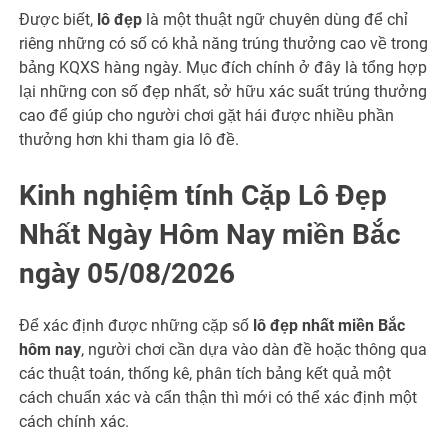
Được biết,
lô đẹp
là một thuật ngữ chuyên dùng để chỉ
riêng những có số có khả năng trúng thưởng cao về trong
bảng KQXS hàng ngày. Mục đích chính ở đây là tổng hợp
lại những con số đẹp nhất, sở hữu xác suất trúng thưởng
cao để giúp cho người chơi gặt hái được nhiều phần
thưởng hơn khi tham gia lô đề.
Kinh nghiệm tính Cặp Lô Đẹp
Nhất Ngày Hôm Nay miền Bắc
ngày 05/08/2026
Để xác định được những cặp số
lô đẹp nhất miền Bắc
hôm nay
, người chơi cần dựa vào dàn đề hoặc thông qua
các thuật toán, thống kê, phân tích bảng kết quả một
cách chuẩn xác và cẩn thận thì mới có thể xác định một
cách chính xác.