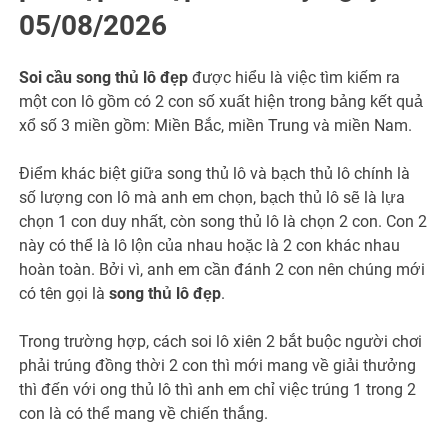
05/08/2026
Soi cầu song thủ lô đẹp
được hiểu là việc tìm kiếm ra
một con lô gồm có 2 con số xuất hiện trong bảng kết quả
xổ số 3 miền gồm: Miền Bắc, miền Trung và miền Nam.
Điểm khác biệt giữa song thủ lô và bạch thủ lô chính là
số lượng con lô mà anh em chọn, bạch thủ lô sẽ là lựa
chọn 1 con duy nhất, còn song thủ lô là chọn 2 con. Con 2
này có thể là lô lộn của nhau hoặc là 2 con khác nhau
hoàn toàn. Bởi vì, anh em cần đánh 2 con nên chúng mới
có tên gọi là
song thủ lô đẹp
.
Trong trường hợp, cách soi lô xiên 2 bắt buộc người chơi
phải trúng đồng thời 2 con thì mới mang về giải thưởng
thì đến với ong thủ lô thì anh em chỉ việc trúng 1 trong 2
con là có thể mang về chiến thắng.