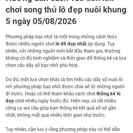
chơi song thủ lô đẹp nuôi khung
5 ngày 05/08/2026
Phương pháp bạc nhớ là một trong những cách thức
được nhiều người chơi
lô đề đẹp nhất
áp dụng. Tuy
nhiên, với những người mới bắt đầu tham gia, thường
không có đủ kinh nghiệm và thời gian để thống kê và lựa
chọn các dãy số bạc nhớ phù hợp.
Do đó, một lựa chọn khác là tìm hiểu các dãy số nuôi lô
với phương pháp bạc nhớ được chia sẻ từ những người
đi trước. Hoặc có thể tham khảo cách chơi
thống kê lô
đẹp
chơi nhiều ngày trước đó. Hiện nay, có rất nhiều
công cụ soi cầu giúp bạn thống kê kết quả xổ số gần
nhất, không mất quá nhiều thời gian như trước.
Tuy nhiên, cần lưu ý rằng phương pháp này có thể dẫn