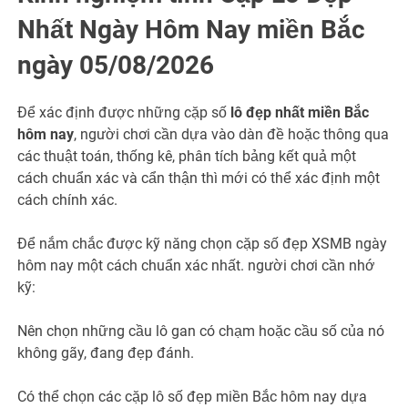
Nhất Ngày Hôm Nay miền Bắc
ngày 05/08/2026
Để xác định được những cặp số
lô đẹp nhất miền Bắc
hôm nay
, người chơi cần dựa vào dàn đề hoặc thông qua
các thuật toán, thống kê, phân tích bảng kết quả một
cách chuẩn xác và cẩn thận thì mới có thể xác định một
cách chính xác.
Để nắm chắc được kỹ năng chọn cặp số đẹp XSMB ngày
hôm nay một cách chuẩn xác nhất. người chơi cần nhớ
kỹ:
Nên chọn những cầu lô gan có chạm hoặc cầu số của nó
không gãy, đang đẹp đánh.
Có thể chọn các cặp lô số đẹp miền Bắc hôm nay dựa