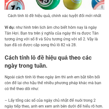
Cách tính lô đề hiệu quả, chính xác tuyệt đối mới nhất
Ví dụ:
như hình trên lịch âm cho biết hôm nay là ngày
Tân Hợi. Bạn tra trên ý nghĩa của ngày thì ra được Tân
tương ứng với số 8 và Sửu tương ứng với số 2. Vậy là
bạn đã có được cặp song thủ lô 82 và 28.
Cách tính lô đề hiệu quả theo các
ngày trong tuần.
Ngoài cách tính lô theo ngày âm thì anh em bật tiền bối
còn để lại cho hậu thế nhiều phương pháp khác mà bạn
có thể theo dõi như:
– Lấy tổng các số của ngày chủ nhật để nuôi trong 2
ngày tiếp theo, anh em xem anh bên dưới để hiểu rõ hơn.