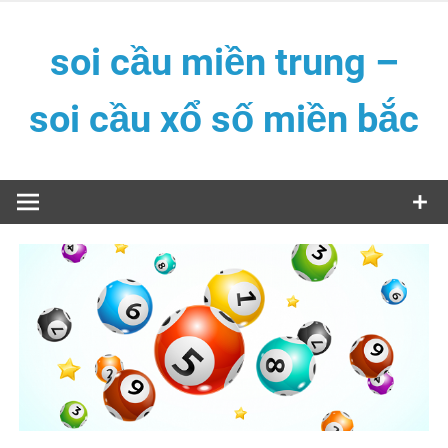
Skip
to
soi cầu miền trung –
content
soi cầu xổ số miền bắc
soi cầu miền trung – soi cầu xổ số miền bắc