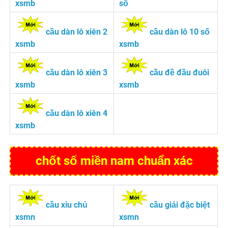
xsmb
số
cầu dàn lô xiên 2
cầu dàn lô 10 số
xsmb
xsmb
cầu dàn lô xiên 3
cầu đề đầu đuôi
xsmb
xsmb
cầu dàn lô xiên 4
xsmb
chốt số miền nam chuẩn xác
cầu xỉu chủ
cầu giải đặc biệt
xsmn
xsmn