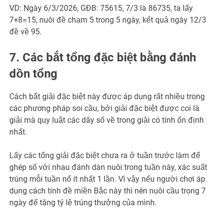
VD: Ngày 6/3/2026, GĐB: 75615, 7/3 là 86735, ta lấy
7+8=15, nuôi đề chạm 5 trong 5 ngày, kết quả ngày 12/3
đề về 95.
7. Các bắt tổng đặc biệt bằng đánh
dồn tổng
Cách bắt giải đặc biệt này được áp dụng rất nhiều trong
các phương pháp soi cầu, bởi giải đặc biệt được coi là
giải mà quy luật các dãy số về trong giải có tính ổn định
nhất.
Lấy các tổng giải đặc biệt chưa ra ở tuần trước làm để
ghép số với nhau đánh dàn nuôi trong tuần này, xác suất
trúng mỗi tuần nổ ít nhất 1 lần. Vì vậy nếu người chơi áp
dụng cách tính đề miền Bắc này thì nên nuôi cầu trong 7
ngày để tăng tỷ lệ trúng thưởng của mình.