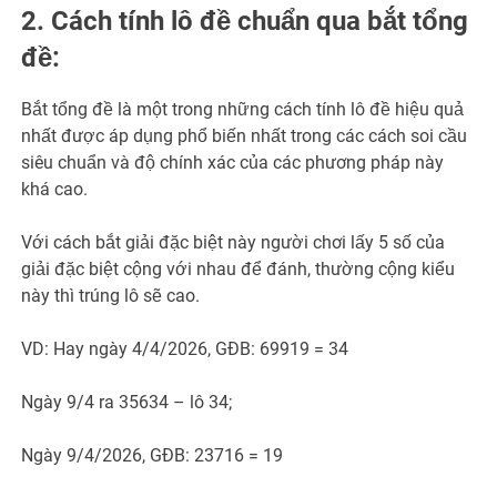
2. Cách tính lô đề chuẩn qua bắt tổng
đề:
Bắt tổng đề là một trong những cách tính lô đề hiệu quả
nhất được áp dụng phổ biến nhất trong các cách soi cầu
siêu chuẩn và độ chính xác của các phương pháp này
khá cao.
Với cách bắt giải đặc biệt này người chơi lấy 5 số của
giải đặc biệt cộng với nhau để đánh, thường cộng kiểu
này thì trúng lô sẽ cao.
VD: Hay ngày 4/4/2026, GĐB: 69919 = 34
Ngày 9/4 ra 35634 – lô 34;
Ngày 9/4/2026, GĐB: 23716 = 19