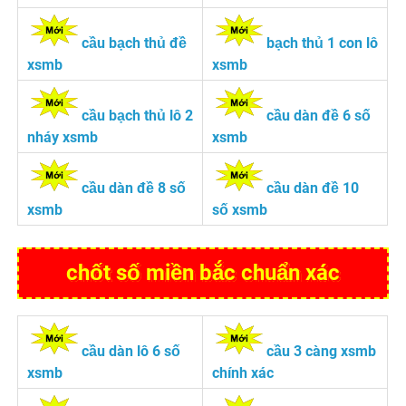
cầu bạch thủ đề
bạch thủ 1 con lô
xsmb
xsmb
cầu bạch thủ lô 2
cầu dàn đề 6 số
nháy xsmb
xsmb
cầu dàn đề 8 số
cầu dàn đề 10
xsmb
số xsmb
chốt số miền bắc chuẩn xác
cầu dàn lô 6 số
cầu 3 càng xsmb
xsmb
chính xác