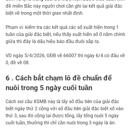
đề miền Bắc này người chơi cần ghi lại kết quả giải đặc
biệt về trong một thời gian nhất định.
Phạm vi: kiểm tra các kết quả các số xuất hiện trong 1
tuần của giải đặc biệt, nếu thấy xuất hiện số 0 nằm chính
giữa thì đây là dấu hiệu báo đầu đuôi sắp ra.
VD ngày 5/4/2026, GĐB về 66007 thì ngày 6/4 có đầu về
0, đề về 08.
6 . Cách bắt chạm lô đề chuẩn để
nuôi trong 5 ngày cuối tuần
Cách soi cầu XSMB này là lấy số đầu tiên của giải đặc
biệt ngày thứ 2 cộng với số đầu tiên giải đặc biệt xổ vào
thứ 3, sau đó cộng lại được tổng, lấy tổng nuôi 5 ngày
cuối tuần, thường thì chỉ cần nuôi trong 3 ngày là ăn.