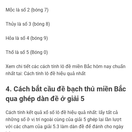
Mộc là số 2 (bóng 7)
Thủy là số 3 (bóng 8)
Hỏa là số 4 (bóng 9)
Thổ là số 5 (Bóng 0)
Xem chi tiết các cách tính lô đề miền Bắc hôm nay chuẩn
nhất tại: Cách tính lô đề hiệu quả nhất
4. Cách bắt cầu đề bạch thủ miền Bắc
qua ghép dàn đề ở giải 5
Cách tính kết quả xổ số lô đề hiệu quả nhất: lấy tất cả
những số ở vị trí ngoài cùng của giải 5 ghép lại lần lượt
với các chạm của giải 5.3 làm dàn đề để đánh cho ngày