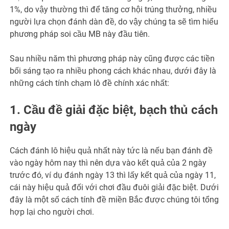
1%, do vậy thường thì để tăng cơ hội trúng thưởng, nhiều
người lựa chọn đánh dàn đề, do vậy chúng ta sẽ tìm hiểu
phương pháp soi cầu MB này đầu tiên.
Sau nhiều năm thì phương pháp này cũng được các tiền
bối sáng tạo ra nhiều phong cách khác nhau, dưới đây là
những cách tính chạm lô đề chính xác nhất:
1. Cầu đề giải đặc biệt, bạch thủ cách
ngày
Cách đánh lô hiệu quả nhất này tức là nếu bạn đánh đề
vào ngày hôm nay thì nên dựa vào kết quả của 2 ngày
trước đó, ví dụ đánh ngày 13 thì lấy kết quả của ngày 11,
cái này hiệu quả đối với chơi đầu đuôi giải đặc biệt. Dưới
đây là một số cách tính đề miền Bắc được chúng tôi tổng
hợp lại cho người chơi.