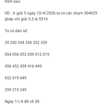
hôm sau:
VD : ở giải 5 ngày 10/4/2026 ta có các chạm 304629
ghép với giải 5.3 là 5514
Ta có dàn số :
35 350 354 356 352 359
054 056 052 059 012 019
456 452 459 416 449
652 619 649
259 219 249
Ngày 11/4 đề về 59.