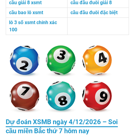
cầu giải 8 xsmt
cầu đầu đuôi giải 8
cầu bao lô xsmt
cầu đầu đuôi đặc biệt
lô 3 số xsmt chính xác
100
Dự đoán XSMB ngày 4/12/2026 – Soi
cầu miền Bắc thứ 7 hôm nay