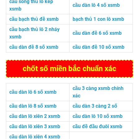
cầu song thủ lô kép
cầu dàn lô 4 số xsmb
xsmb
cầu bạch thủ đề xsmb
bạch thủ 1 con lô xsmb
cầu bạch thủ lô 2 nháy
cầu dàn đề 6 số xsmb
xsmb
cầu dàn đề 8 số xsmb
cầu dàn đề 10 số xsmb
chốt số miền bắc chuẩn xác
cầu 3 càng xsmb chính
cầu dàn lô 6 số xsmb
xác
cầu dàn lô 8 số xsmb
cầu dàn 3 càng 2 số
cầu dàn lô xiên 2 xsmb
cầu dàn lô 10 số xsmb
cầu dàn lô xiên 3 xsmb
cầu đề đầu đuôi xsmb
cầu dàn lô xiên 4 xsmb