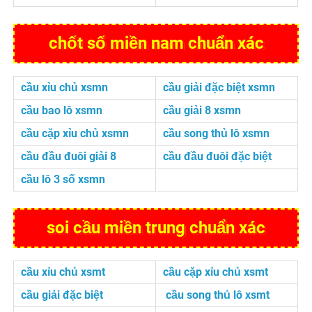
chốt số miền nam chuẩn xác
cầu xỉu chủ xsmn
cầu giải đặc biệt xsmn
cầu bao lô xsmn
cầu giải 8 xsmn
cầu cặp xỉu chủ xsmn
cầu song thủ lô xsmn
cầu đầu đuôi giải 8
cầu đầu đuôi đặc biệt
cầu lô 3 số xsmn
soi cầu miền trung chuẩn xác
cầu xỉu chủ xsmt
cầu cặp xỉu chủ xsmt
cầu giải đặc biệt
cầu song thủ lô xsmt